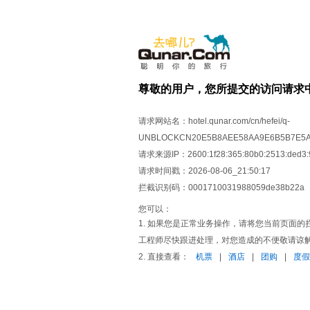
尊敬的用户，您所提交的访问请求
请求网站名：
hotel.qunar.com/cn/hefei/q-
UNBLOCKCN20E5B8AEE58AA9E6B5B7E5A49
请求来源IP：
2600:1f28:365:80b0:2513:ded3
请求时间戳：
2026-08-06_21:50:17
拦截识别码：
0001710031988059de38b22a
您可以：
1. 如果您是正常业务操作，请将您当前页面的拦截识
工程师尽快跟进处理，对您造成的不便敬请谅
2. 直接查看：
机票
|
酒店
|
团购
|
度假