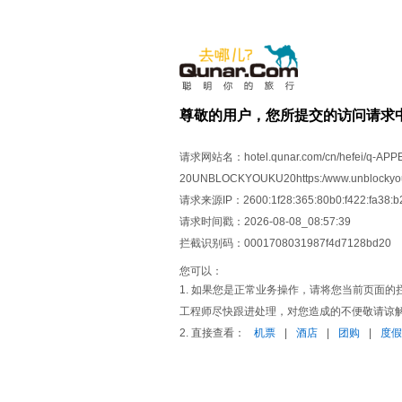
尊敬的用户，您所提交的访问请求
请求网站名：
hotel.qunar.com/cn/hefei/q-A
20UNBLOCKYOUKU20https:/www.unblock
请求来源IP：
2600:1f28:365:80b0:f422:fa38:b
请求时间戳：
2026-08-08_08:57:39
拦截识别码：
0001708031987f4d7128bd20
您可以：
1. 如果您是正常业务操作，请将您当前页面的拦截识
工程师尽快跟进处理，对您造成的不便敬请谅
2. 直接查看：
机票
|
酒店
|
团购
|
度假