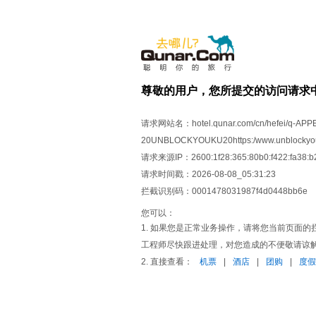
尊敬的用户，您所提交的访问请求
请求网站名：
hotel.qunar.com/cn/hefei/q-A
20UNBLOCKYOUKU20https:/www.unblock
请求来源IP：
2600:1f28:365:80b0:f422:fa38:b
请求时间戳：
2026-08-08_05:31:23
拦截识别码：
0001478031987f4d0448bb6e
您可以：
1. 如果您是正常业务操作，请将您当前页面的拦截识
工程师尽快跟进处理，对您造成的不便敬请谅
2. 直接查看：
机票
|
酒店
|
团购
|
度假