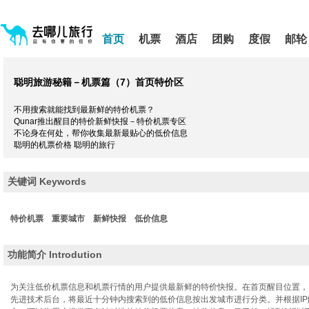
请
提
提
按
示:
示:
shift+enter
您
您
首页
机票
酒店
团购
度假
邮轮
进
已
已
入
进
离
去
入
开
哪
网
网
聪明旅游秘籍－机票篇（7）
首页特价区
网
站
站
智
导
导
能
不用搜索就能找到最新鲜的特价机票？
航
航
导
Qunar推出醒目的特价新鲜快报－特价机票专区
区,
区
盲
不论身在何处，帮你收集最新最贴心的低价信息
本
语
聪明的机票价格 聪明的旅行
区
音
引
域
导
含
关键词 Keywords
模
有
式
5
个
特价机票
重要城市
新鲜快报
低价信息
模
块,
功能简介 Introdution
按
下
Tab
为关注低价机票信息和机票行情的用户提供最新鲜的特价快报。在首页醒目位置，
键
先进技术后台，将最近十分钟内搜索到的低价信息按出发城市进行分类。并根据I
浏