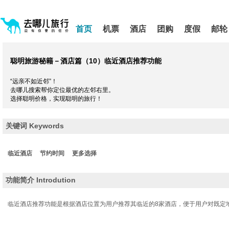
请
提
提
按
示:
示:
shift+enter
您
您
首页
机票
酒店
团购
度假
邮轮
进
已
已
入
进
离
去
入
开
哪
网
网
聪明旅游秘籍－酒店篇（10）
临近酒店推荐功能
网
站
站
智
导
导
能
“远亲不如近邻”！
航
航
导
去哪儿搜索帮你定位最优的左邻右里。
区,
区
盲
选择聪明价格，实现聪明的旅行！
本
语
区
音
引
域
关键词 Keywords
导
含
模
有
式
5
临近酒店
节约时间
更多选择
个
模
块,
功能简介 Introdution
按
下
临近酒店推荐功能是根据酒店位置为用户推荐其临近的8家酒店，便于用户对既定
Tab
键
浏