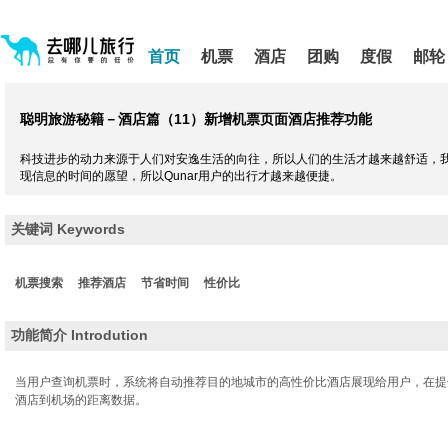
请
提
提
按
示:
示:
shift+enter
您
您
首页
机票
酒店
团购
度假
邮轮
进
已
已
入
进
离
去
入
开
哪
网
网
聪明旅游秘籍－酒店篇（11）
新增机票页面酒店推荐功能
网
站
站
智
导
导
能
科技进步的动力来源于人们对安逸生活的向往，所以人们的生活才越来越舒适，
航
航
导
现信息的时间的愿望，所以Qunar用户的出行才越来越便捷。
区,
区
盲
本
语
区
音
关键词 Keywords
引
域
导
含
模
有
机票搜索
推荐酒店
节省时间
性价比
式
5
个
模
功能简介 Introdution
块,
按
当用户查询机票时，系统将自动推荐目的地城市的高性价比酒店展现给用户，在提
下
酒店到机场的距离数据。
Tab
键
浏