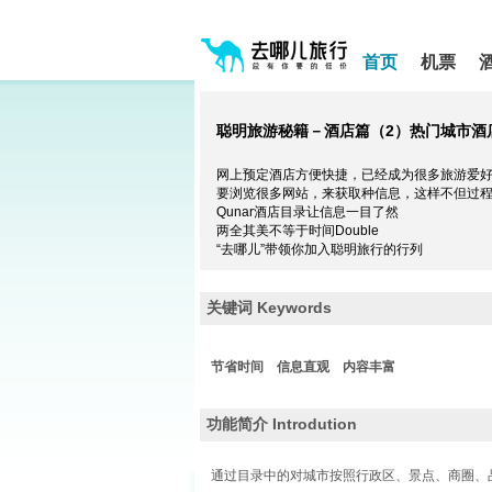
请
提
提
按
示:
示:
shift+enter
您
您
首页
机票
进
已
已
入
进
离
去
入
开
哪
网
网
聪明旅游秘籍－酒店篇（2）
热门城市酒
网
站
站
智
导
导
能
网上预定酒店方便快捷，已经成为很多旅游爱
航
航
导
要浏览很多网站，来获取种信息，这样不但过
区,
区
盲
Qunar酒店目录让信息一目了然
本
语
两全其美不等于时间Double
区
音
“去哪儿”带领你加入聪明旅行的行列
引
域
导
含
模
有
关键词 Keywords
式
5
个
模
节省时间
信息直观
内容丰富
块,
按
功能简介 Introdution
下
Tab
键
通过目录中的对城市按照行政区、景点、商圈、
浏