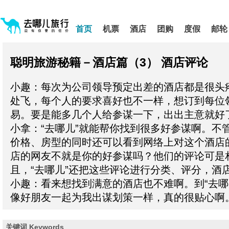
请
提
提
按
示:
示:
shift+enter
您
您
首页
机票
酒店
团购
度假
邮轮
进
已
已
入
进
离
去
入
开
哪
聪明旅游秘籍－酒店篇（3）
酒店评论
网
网
网
站
站
智
导
导
能
小趣：每次为公司领导预定出差的酒店都是很头
航
航
导
区,
区
盲
处飞，每个人的要求喜好也不一样，想订到每位
本
语
易。要是能多几个人给参谋一下，出出主意就好
区
音
引
域
小拿：“去哪儿”就能帮你找到很多好参谋啊。不
导
含
价格、房型的同时还可以看到网络上对这个酒店
模
有
式
5
店的网友不就是你的好参谋吗？他们的评论可是
个
且，“去哪儿”还把这些评论进行分类、评分，酒
模
块,
小趣：看来想找到满意的酒店也不难啊。到“去哪
按
像好朋友一起为我出谋划策一样，真的很贴心啊
下
Tab
键
浏
关键词 Keywords