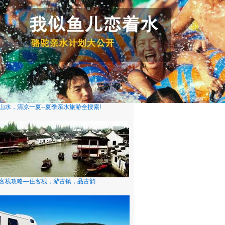
山水，清凉一夏--夏季亲水旅游全搜索!
客栈攻略—住客栈，游古镇，品古韵