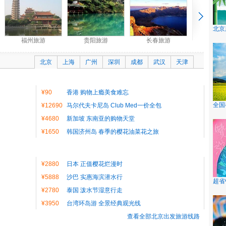
北京
福州旅游
贵阳旅游
长春旅游
北京
上海
广州
深圳
成都
武汉
天津
¥90
香港 购物上瘾美食难忘
全国
¥12690
马尔代夫卡尼岛 Club Med一价全包
¥4680
新加坡 东南亚的购物天堂
¥1650
韩国济州岛 春季的樱花油菜花之旅
¥2880
日本 正值樱花烂漫时
¥5888
沙巴 实惠海滨潜水行
超省
¥2780
泰国 泼水节湿意行走
¥3950
台湾环岛游 全景经典观光线
查看全部北京出发旅游线路