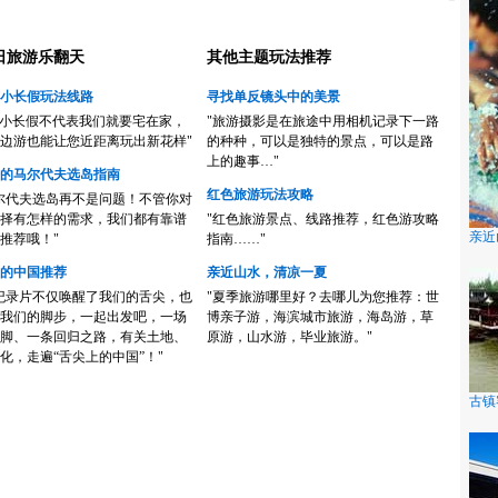
日旅游乐翻天
其他主题玩法推荐
小长假玩法线路
寻找单反镜头中的美景
的小长假不代表我们就要宅在家，
"旅游摄影是在旅途中用相机记录下一路
边游也能让您近距离玩出新花样"
的种种，可以是独特的景点，可以是路
上的趣事…"
的马尔代夫选岛指南
红色旅游玩法攻略
尔代夫选岛再不是问题！不管你对
择有怎样的需求，我们都有靠谱
"红色旅游景点、线路推荐，红色游攻略
亲近
推荐哦！"
指南……"
的中国推荐
亲近山水，清凉一夏
纪录片不仅唤醒了我们的舌尖，也
"夏季旅游哪里好？去哪儿为您推荐：世
我们的脚步，一起出发吧，一场
博亲子游，海滨城市旅游，海岛游，草
脚、一条回归之路，有关土地、
原游，山水游，毕业旅游。"
化，走遍“舌尖上的中国”！"
古镇