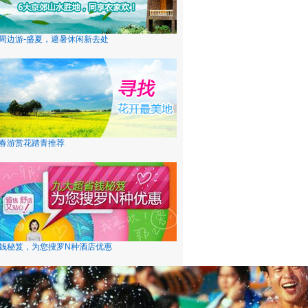
周边游-盛夏，避暑休闲新去处
春游赏花踏青推荐
钱秘笈，为您搜罗N种酒店优惠