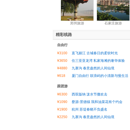
郑州旅游
石家庄旅游
精彩线路
自由行
¥3100
直飞丽江 古城春日的柔软时光
¥3650
住三亚亚龙湾 私家海滩的奢华体验
¥4880
九寨沟 春意盎然的人间仙境
¥618
厦门自由行 鼓浪屿的小清新与慢生活
跟团游
¥6300
西双版纳 泼水节撒欢去
¥1090
婺源-景德镇 我和油菜花有个约会
¥1900
杭州 苏堤春晓不负盛名
¥2250
九寨沟 春意盎然的人间仙境