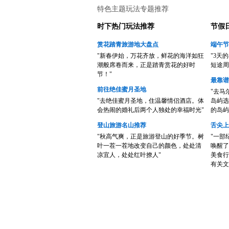
特色主题玩法专题推荐
时下热门玩法推荐
节假
赏花踏青旅游地大盘点
端午节
"新春伊始，万花齐放，鲜花的海洋如狂
"3天
潮般席卷而来，正是踏青赏花的好时
短途周
节！"
最靠谱
前往绝佳蜜月圣地
"去马
"去绝佳蜜月圣地，住温馨情侣酒店。体
岛屿选
会热闹的婚礼后两个人独处的幸福时光"
的岛屿
登山旅游名山推荐
舌尖上
"秋高气爽，正是旅游登山的好季节。树
"一部
叶一茬一茬地改变自己的颜色，处处清
唤醒了
凉宜人，处处红叶撩人"
美食行
有关文