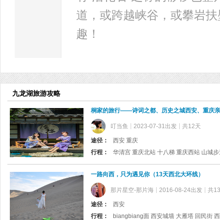
道，或跨越峡谷，或攀岩扶
趣！
九龙湖旅游攻略
桐家的旅行——诗词之都、历史之城西安、重庆亲
叮当鱼
2023-07-31出发
共12天
途径：
西安 重庆
行程：
一路向西，只为遇见你（13天西北大环线）
那片星空-那片海
2016-08-24出发
共1
途径：
西安
行程：
biangbiang面 西安城墙 大雁塔 回民街