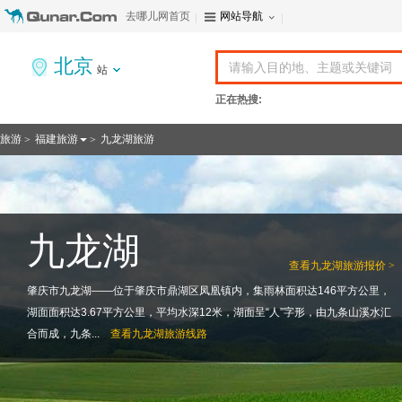
去哪儿网首页
网站导航
北京
站
正在热搜:
旅游
福建旅游
九龙湖旅游
>
>
九龙湖
查看
九龙湖旅游报价 >
肇庆市九龙湖——位于肇庆市鼎湖区凤凰镇内，集雨林面积达146平方公里，
湖面面积达3.67平方公里，平均水深12米，湖面呈“人”字形，由九条山溪水汇
合而成，九条...
查看
九龙湖旅游线路