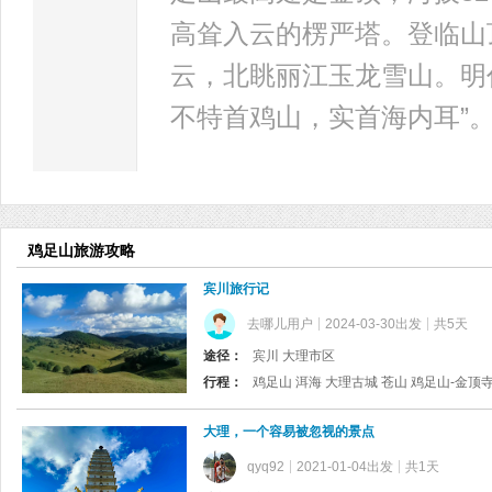
高耸入云的楞严塔。登临山
云，北眺丽江玉龙雪山。明
不特首鸡山，实首海内耳”
鸡足山旅游攻略
宾川旅行记
去哪儿用户
2024-03-30出发
共5天
途径：
宾川 大理市区
行程：
鸡足山 洱海 大理古城 苍山 鸡足山-金顶
大理，一个容易被忽视的景点
qyq92
2021-01-04出发
共1天