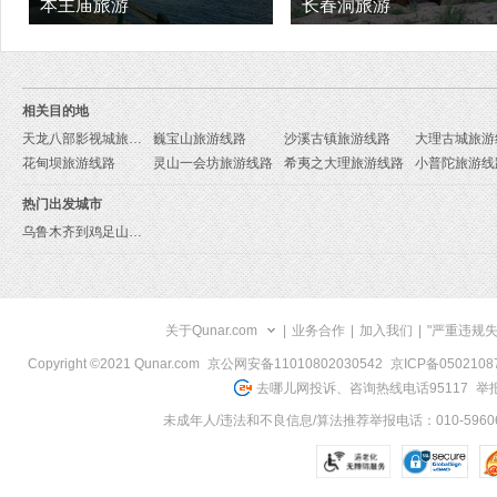
本主庙旅游
长春洞旅游
相关目的地
天龙八部影视城旅游线路
巍宝山旅游线路
沙溪古镇旅游线路
大理古城旅游
花甸坝旅游线路
灵山一会坊旅游线路
希夷之大理旅游线路
小普陀旅游线
热门出发城市
乌鲁木齐到鸡足山旅游报价
关于Qunar.com
|
业务合作
|
加入我们
|
"严重违规
Copyright ©2021 Qunar.com
京公网安备11010802030542
京ICP备050210
去哪儿网投诉、咨询热线电话95117
举报
未成年人/违法和不良信息/算法推荐举报电话：010-59606