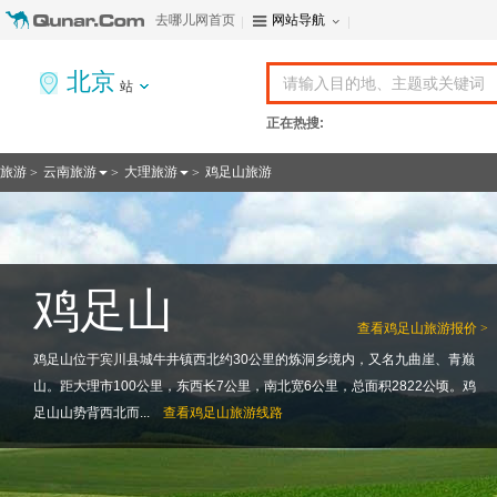
去哪儿网首页
网站导航
北京
站
正在热搜:
旅游
云南旅游
大理旅游
鸡足山旅游
>
>
>
鸡足山
查看
鸡足山旅游报价 >
鸡足山位于宾川县城牛井镇西北约30公里的炼洞乡境内，又名九曲崖、青巅
山。距大理市100公里，东西长7公里，南北宽6公里，总面积2822公顷。鸡
足山山势背西北而...
查看
鸡足山旅游线路