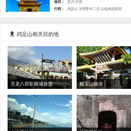
途径：
宾川 大理
行程：
鸡足山 大理那年二月·山也精品民宿
鸡足山相关目的地
天龙八部影视城旅游
巍宝山旅游