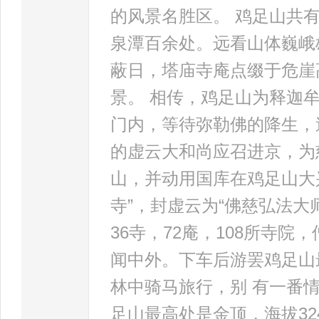
的风景名胜区。 鸡足山共有
泉潭百余处。远看山体巍峨
蔽日，塔庙寺庵点缀于危崖
景。 相传，鸡足山为释迦
门内，等待弥勒佛的降生，
的虚云大和尚应召进京，为
山，并动用国库在鸡足山大
寺”，封虚云为“佛慈弘法
36寺，72庵，108所寺院
闻中外。下车后游罢鸡足山
林中骑马旅行，别 有一番
足山最高处是金顶，海拔32