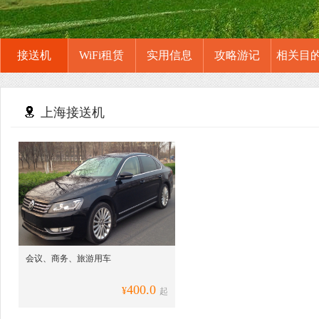
接送机
WiFi租赁
实用信息
攻略游记
相关目
上海接送机
会议、商务、旅游用车
400.0
¥
起