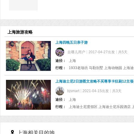
上海旅游攻略
上海四晚五日亲子游
去哪儿用户
2017-04-27出发
共5天
途径：
上海
行程：
1933老场坊 马勒别墅 上海动物园 上海
上海迪士尼2日游图文攻略不买尊享卡狂刷12主项+
bjsmart
2021-04-15出发
共3天
途径：
上海
行程：
上海相关目的地