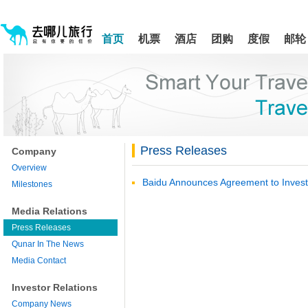
请
提
提
按
示:
示:
shift+enter
您
您
进
首页
机票
酒店
团购
度假
邮轮
入
已
已
去
进
离
哪
入
开
网
网
网
智
能
站
站
导
导
导
盲
航
航
语
音
区,
区
引
本
Press Releases
导
Company
区
模
域
Overview
式
含
Baidu Announces Agreement to Invest
Milestones
有
5
Media Relations
个
Press Releases
模
块,
Qunar In The News
按
Media Contact
下
Tab
Investor Relations
键
浏
Company News