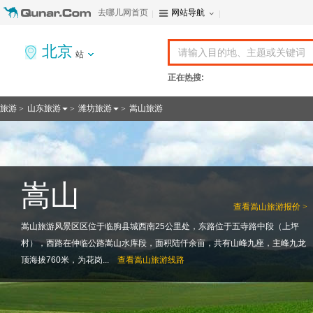
去哪儿网首页
网站导航
北京
站
正在热搜:
旅游
山东旅游
潍坊旅游
嵩山旅游
>
>
>
嵩山
查看
嵩山旅游报价 >
嵩山旅游风景区区位于临朐县城西南25公里处，东路位于五寺路中段（上坪
村），西路在仲临公路嵩山水库段，面积陆仟余亩，共有山峰九座，主峰九龙
顶海拔760米，为花岗...
查看
嵩山旅游线路