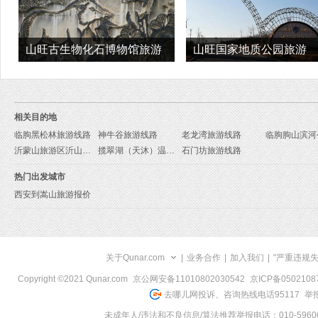
山旺古生物化石博物馆旅游
山旺国家地质公园旅游
相关目的地
临朐黑松林旅游线路
神牛谷旅游线路
老龙湾旅游线路
沂蒙山旅游区沂山景区旅游线路
揽翠湖（天沐）温泉度假村旅游线路
石门坊旅游线路
热门出发城市
西安到嵩山旅游报价
关于Qunar.com
|
业务合作
|
加入我们
|
"严重违规
Copyright ©2021 Qunar.com
京公网安备11010802030542
京ICP备050210
去哪儿网投诉、咨询热线电话95117
举报
未成年人/违法和不良信息/算法推荐举报电话：010-59606