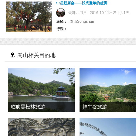
中岳赶庙会——找找童年的赶脚
去哪儿用户
2016-10-11出发
共1天
途径：
嵩山Songshan
行程：
嵩山相关目的地
临朐黑松林旅游
神牛谷旅游