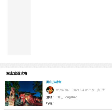
嵩山旅游攻略
嵩山少林寺
xops7707
2021-04-05出发
共1天
途径：
嵩山Songshan
行程：