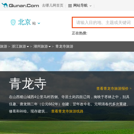
去哪儿网首页
网站导航
北京
站
正在热搜:
旅游
浙江旅游
湖州旅游
青龙寺旅游
>
>
>
青龙寺
查看
青龙寺旅游报价 >
在山西稷山城西4公里马村西侧。寺居土岗四面辽阔，掩映于枣林之中，别具
佳趣。唐龙朔二年（公元662年）创建，翌年改今名。元明清各代多次重建、
修葺和补绘。现存建筑...
查看
青龙寺旅游线路