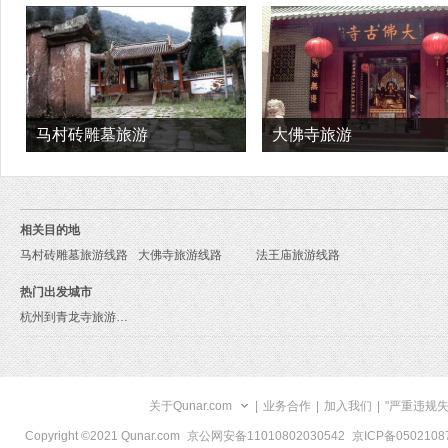
马村砖雕墓旅游
大佛寺旅游
相关目的地
马村砖雕墓旅游线路
大佛寺旅游线路
法王庙旅游线路
热门出发城市
杭州到青龙寺旅游报价
关于Qunar.com
|
业务合作
|
加入我们
|
"严重违规
Copyright ©2021 Qunar.com
京公网安备11010802030542
京ICP备050210