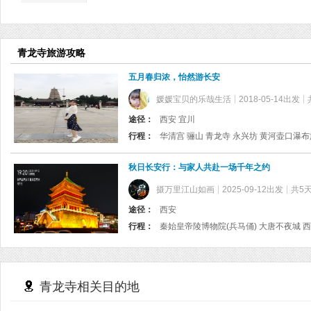
青龙寺旅游攻略
五月春归浓，怡然游长安
媛媛宝贝的乐哉生活
2018-05-14出发
途径：
西安 宜川
行程：
秋日长安行：与家人共赴一场千年之约
摄万里江山如画
2025-09-12出发
共5
途径：
西安
行程：
青龙寺相关目的地