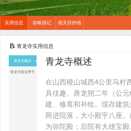
实用信息
攻略游记
相关目的地
青龙寺实用信息
青龙寺概述
青龙寺概述
青龙寺最佳季节
在山西稷山城西4公里马村
具佳趣。唐龙朔二年（公元
建、修葺和补绘。现存建筑
两进院落，大小殿宇八座。
为弥陀殿；后院有大雄宝殿