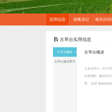
实用信息
攻略游记
相关目的
古琴台实用信息
古琴台概述
古琴台概述
古琴台最佳季节
又名伯牙台，位于汉
抒发情怀，樵夫钟子
琴。“知音”典故由