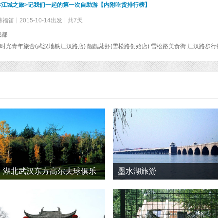
--<江城之旅>记我们一起的第一次自助游【内附吃货排行榜】
y韩福笛
2015-10-14出发
共7天
成都
湖北武汉东方高尔夫球俱乐
墨水湖旅游
部旅游