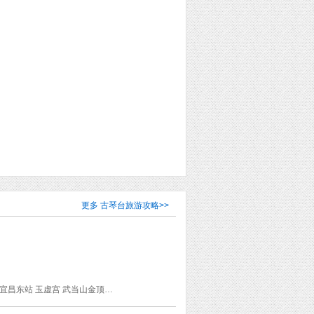
更多
古琴台旅游攻略
>>
武当山风景区 古隆中 三峡大坝旅游区 老营镇 重庆北站 三峡人家 武昌站 夷陵广场 襄阳古城 宜昌东站 玉虚宫 武当山金顶贵宾楼 户部巷 南岩宫 太子坡 湖北省博物馆 古德寺 古琴台 遇真宫 昙华林 归元禅寺 江汉路步行街 襄阳站 太和宫 南岩 紫霄宫 铁门关 三游洞 金顶 玄岳门 东湖磨山景区 武汉大学 晴川阁 榔梅祠 黄鹤楼 广德寺 三峡博物馆 元和观 东湖 楚河汉街 中央农民运动讲习所 龙华寺 汉口火车站 绿影壁 襄阳米公祠 中观 磨针井 冲虚庵 八仙观 龙水峡地缝 西陵峡风景区 金佛山 大足石刻