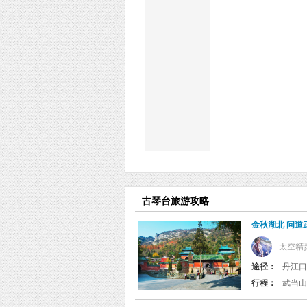
古琴台旅游攻略
金秋湖北 问道
太空精
途径：
丹江口
行程：