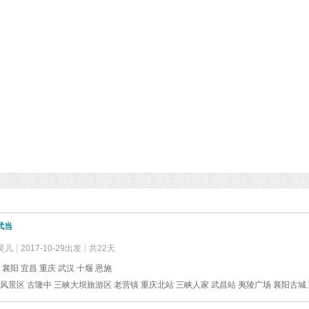
武当
灵儿
2017-10-29出发
共22天
 襄阳 宜昌 重庆 武汉 十堰 恩施