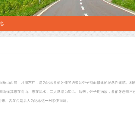
地
阳龟山西麓，月湖东畔，是为纪念俞伯牙弹琴遇知音钟子期而修建的纪念性建筑。相
期听懂其志在高山、志在流水，二人遂结为知己。后来，钟子期病故，俞伯牙悲痛不
此而来。古琴台是后人为纪念这一对挚友而建。