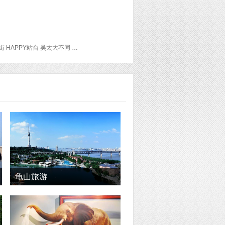
在路上时光青年旅舍(武汉地铁江汉路店) 靓靓蒸虾(雪松路创始店) 雪松路美食街 江汉路步行街 HAPPY站台 吴太大不同 民生鲜鱼馆(合作路店) 武汉长江隧道 吉庆街 古德寺 晴川阁 古琴台 归元禅寺 归元寺友友石头饼（翠微路店） 田师傅香辣虾蟹(总店) 武汉关码头 户部巷 徐嫂糊汤粉 老何记豆皮大王 四季美汤包(户部巷店) 户部巷小吃一条街 蔡林记(户部巷博物馆店) 黄鹤楼 辛亥革命武昌起义纪念馆 武汉大学 光谷广场 婆婆卤味 昙华林 昙华林微书局 大水的店(昙华林店) 东湖 楚河汉街 Annvita tea house 许留山 万达电影乐园 武汉长江大桥 万哈子红油面粉馆 陈记烧梅 何嫂糯米包油条(循礼门店) 地都汉堡 汉口火车站 曾麻子热干面 湖北省博物馆
龟山旅游