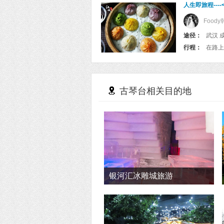
人生即旅程--
Food
途径：
武汉 
行程：
古琴台相关目的地
银河汇冰雕城旅游