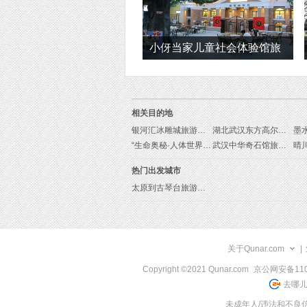
小伢当家儿童社会体验馆旅
游
相关目的地
银河汇冰雕城旅游线路
湖北武汉东方高尔夫球俱乐部旅游线路
墨
“生命奥秘·人体世界”科普展2015武汉站旅游线路
武汉中华奇石馆旅游线路
晴
热门出发城市
太原到古琴台旅游报价
关于Qunar.com
|
Copyright ©2021 Qunar.com
京公网安备1101
去哪儿
未成年人/违法和不良信息