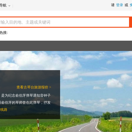
请
登录
或
导航
热搜:
查看
古琴台旅游报价 >
，是为纪念俞伯牙弹琴遇知音钟子
叫俞伯牙的琴师曾在此弹琴，抒发
游线路