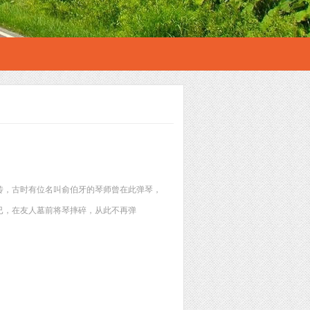
传，古时有位名叫俞伯牙的琴师曾在此弹琴，
已，在友人墓前将琴摔碎，从此不再弹