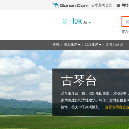
去哪儿网首页
网站
北京
站
正在
旅游
湖北旅游
武汉旅游
古琴台旅游
>
>
>
古琴台
又名伯牙台，位于汉阳龟山西麓，月湖东畔
期而修建的纪念性建筑。相传，古时有位名
情怀，樵夫钟子期听懂其...
查看
古琴台旅