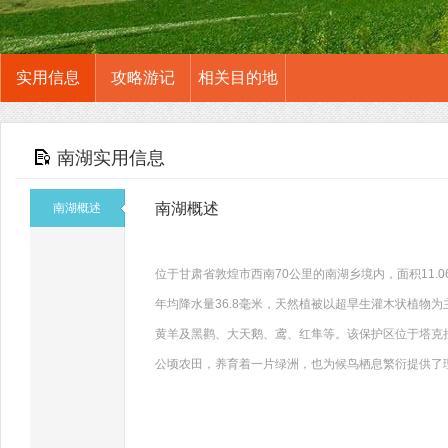
实用信息
攻略游记
相关目的地
南湖实用信息
南湖概述
南湖概述
位于甘肃省敦煌市西南70公里的南湖乡境内，面积11.0
年均降水量36.8毫米，天然植被以超旱生灌木状植物
黄羊及黑鹳、大天鹅、鸢、红隼等。该保护区位于塔克拉玛
公顷农田，养育着一片绿洲，也为候鸟栖息繁衍提供了