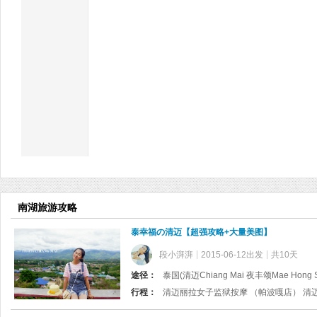
南湖旅游攻略
泰幸福の清迈【超强攻略+大量美图】
段小湃湃
2015-06-12出发
共10天
途径：
泰国(清迈Chiang Mai 夜丰颂Mae Hong S
行程：