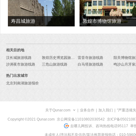
寿昌城旅游
敦煌市博物馆旅游
相关目的地
汉长城旅游线路
敦煌历史博览园旅游线路
雷音寺旅游线路
阳关博物馆旅
沙洲夜市旅游线路
三危山旅游线路
白马塔旅游线路
热门出发城市
北京到南湖旅游报价
关于Qunar.com
|
业务合作
|
加入我们
|
"严重违规
Copyright ©2021 Qunar.com
京公网安备11010802030542
京ICP备050210
去哪儿网投诉、咨询热线电话95117
举报
未成年人/违法和不良信息/算法推荐举报电话：010-59606