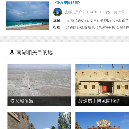
《吃在泰国16日》
去哪儿用户
2014-10-10出发
共15天
途径：
泰国(清迈Chiang Mai 曼谷Bangkok 夜丰
行程：
南湖相关目的地
汉长城旅游
敦煌历史博览园旅游