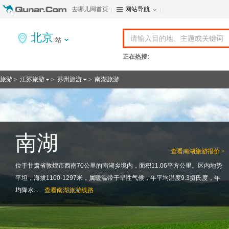
去哪儿网首页
网站导航
北京
站
正在热搜:
旅游
江苏旅游
苏州旅游
南湖旅游
>
>
>
南湖
查看
南湖旅游报价 >
位于甘肃省敦煌市西南70公里的南湖乡境内，面积11.06平方公里。区内地势
平坦，海拔1100-1297米，属暖温带干旱性气候，年平均温度9.3摄氏度，年
均降水...
查看
南湖旅游线路