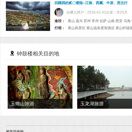
回顾我的贰〇壹陆--江南、西藏、中原、西北行
去哪儿用户
2016-01-01出发
共25天
途径：
黄山 嘉兴 苏州 常州 拉萨 山南 西安 乌海
行程：
钟鼓楼相关目的地
玉蟾山旅游
玉龙湖旅游
相关目的地