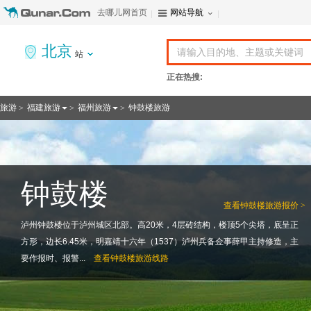
去哪儿网首页
网站导航
北京
站
正在热搜:
旅游
福建旅游
福州旅游
钟鼓楼旅游
>
>
>
钟鼓楼
查看
钟鼓楼旅游报价 >
泸州钟鼓楼位于泸州城区北部。高20米，4层砖结构，楼顶5个尖塔，底呈正
方形，边长6.45米，明嘉靖十六年（1537）泸州兵备佥事薛甲主持修造，主
要作报时、报警...
查看
钟鼓楼旅游线路