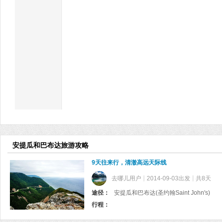
安提瓜和巴布达旅游攻略
9天往来行，清澈高远天际线
去哪儿用户
2014-09-03出发
共8天
途径：
安提瓜和巴布达(圣约翰Saint John's)
行程：