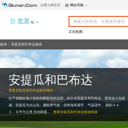
去哪儿网首页
网站导航
北京
站
正在热搜:
旅游
安提瓜和巴布达旅游
>
安提瓜和巴布达
查看
安提瓜和巴布达旅游报价 >
位于加勒比海小安的列斯群岛的北部，由主岛安提瓜和巴布达、雷东达小岛组
成。安提瓜为火山岛。属热带气候，但有海风调节，气温适中。 面积４４
１．６平方公里,东北部是...
查看
安提瓜和巴布达旅游线路