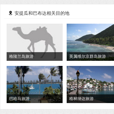
安提瓜和巴布达相关目的地
格陵兰岛旅游
英属维尔京群岛旅游
巴哈马旅游
格林纳达旅游