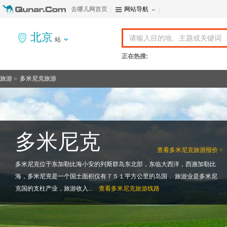
去哪儿网首页
网站导航
北京
站
正在热搜:
旅游
多米尼克旅游
>
多米尼克
查看
多米尼克旅游报价 >
多米尼克位于东加勒比海小安的列斯群岛东北部，东临大西洋，西濒加勒比
海，多米尼克是一个国土面积仅有７５１平方公里的岛国． 旅游业是多米尼
克国的支柱产业，旅游收入...
查看
多米尼克旅游线路