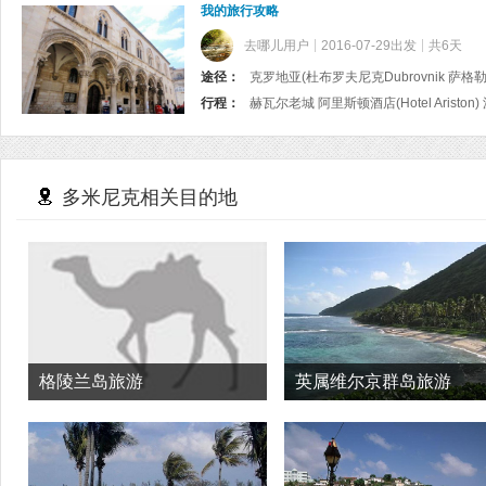
我的旅行攻略
去哪儿用户
2016-07-29出发
共6天
途径：
克罗地亚(杜布罗夫尼克Dubrovnik 萨格勒布Z
行程：
多米尼克相关目的地
格陵兰岛旅游
英属维尔京群岛旅游