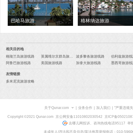
巴哈马旅游
格林纳达旅游
相关目的地
格陵兰岛旅游线路
英属维尔京群岛旅游线路
波多黎各旅游线路
伯利兹旅游线
阿鲁巴旅游线路
美国旅游线路
加拿大旅游线路
墨西哥旅游线
友情链接
多米尼克旅游攻略
关于Qunar.com
|
业务合作
|
加入我们
|
"严重违规
Copyright ©2021 Qunar.com
京公网安备11010802030542
京ICP备050210
去哪儿网投诉、咨询热线电话95117
举报
未成年人/违法和不良信息/算法推荐举报电话：010-59606