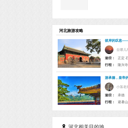
河北旅游攻略
彼岸的叹息——
去哪儿
途径：
正定 
行程：
游承德，皇帝
小落老
途径：
承德
行程：
河北相关目的地