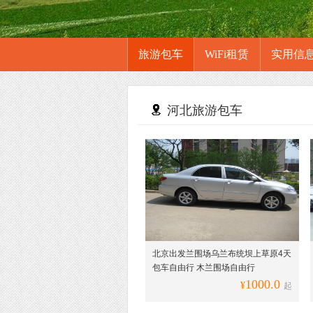
旅游包车
WiFi租赁
实用信
河北旅游包车
北京出发兰围场乌兰布统坝上草原4天
包车自由行 木兰围场自由行
1000.0
¥
起