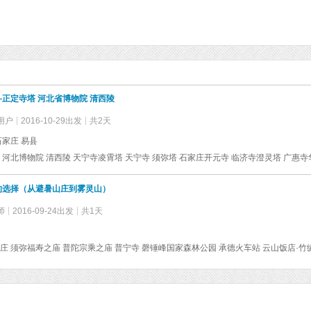
正定寺塔 河北省博物院 清西陵
用户
2016-10-29出发
共2天
石家庄 易县
的选择（从避暑山庄到雾灵山）
师
2016-09-24出发
共1天