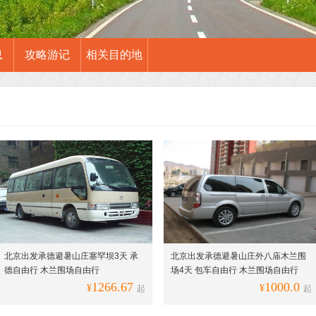
息
攻略游记
相关目的地
北京出发承德避暑山庄塞罕坝3天 承
北京出发承德避暑山庄外八庙木兰围
德自由行 木兰围场自由行
场4天 包车自由行 木兰围场自由行
1266.67
1000.0
¥
¥
起
起