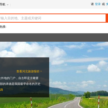
请
登录
或
导航
热搜:
查看
河北旅游报价 >
往外地的门户，自古即是京畿要
北部的承德是我国最早命名的历史
线路