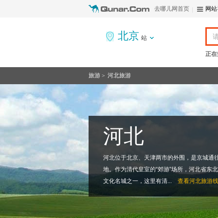
去哪儿网首页
网站
北京
站
正在
旅游
河北旅游
>
河北
河北位于北京、天津两市的外围，是京城通
地。作为清代皇室的“郊游”场所，河北省东
文化名城之一，这里有清...
查看
河北旅游