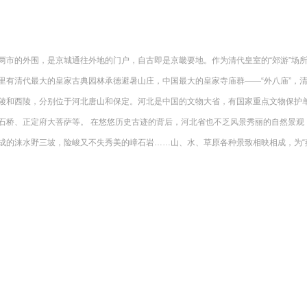
两市的外围，是京城通往外地的门户，自古即是京畿要地。作为清代皇室的“郊游”场
里有清代最大的皇家古典园林承德避暑山庄，中国最大的皇家寺庙群——“外八庙”，
陵和西陵，分别位于河北唐山和保定。河北是中国的文物大省，有国家重点文物保护单
石桥、正定府大菩萨等。 在悠悠历史古迹的背后，河北省也不乏风景秀丽的自然景观
成的涞水野三坡，险峻又不失秀美的嶂石岩……山、水、草原各种景致相映相成，为“