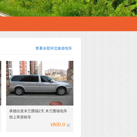
查看全部
河北旅游包车
承德出发木兰围场2天 木兰围场包车
坝上草原租车
800.0
¥
起