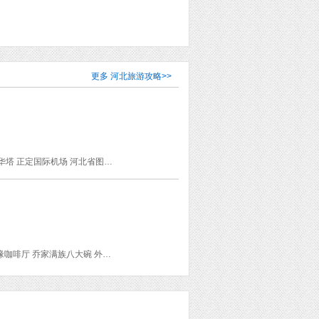
更多
河北旅游攻略
>>
隆兴寺 河北博物院 清西陵 天宁寺凌霄塔 天宁寺 须弥塔 石家庄开元寺 临济寺澄灵塔 广惠寺华塔 正定国际机场 河北省图书馆 狼牙山 崇陵 永福寺 泰陵 昌西陵
避暑山庄 须弥福寿之庙 普陀宗乘之庙 普宁寺 磬锤峰国家森林公园 承德火车站 云山饭店·竹缘咖啡厅 乔家满族八大碗 外八庙 清宫宴酒楼 棒槌山