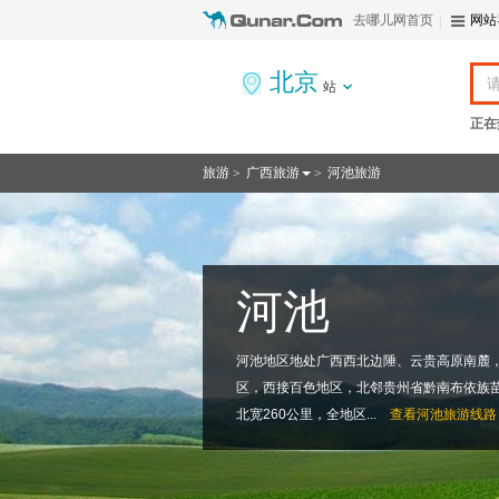
去哪儿网首页
网站
北京
站
正在
旅游
广西旅游
河池旅游
>
>
河池
河池地区地处广西西北边陲、云贵高原南麓
区，西接百色地区，北邻贵州省黔南布依族苗
北宽260公里，全地区...
查看
河池旅游线路