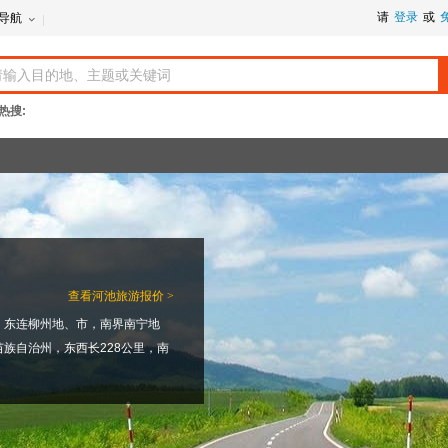
请
登录
或
导航
热搜:
查看
河池旅游报价 >
，东连柳州地、市，南界南宁地
族自治州，东西长228公里，南