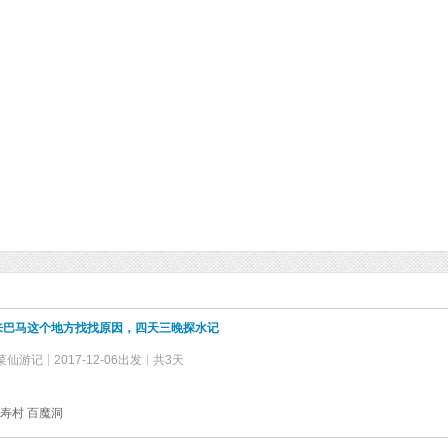
来巴马这个地方找找原因，四天三晚探水记
菜仙游记
2017-12-06出发
共3天
寿村 百魔洞