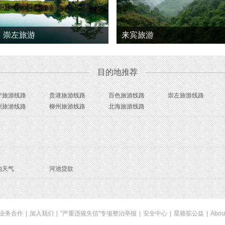
崇左旅游
来宾旅游
目的地推荐
宁旅游线路
贵港旅游线路
百色旅游线路
崇左旅游线路
州旅游线路
柳州旅游线路
北海旅游线路
池天气
河池贷款
业务合作
|
加入我们
|
"严重违规失信"专项整治举报
|
安全中心
|
星骆驼公益
|
Abou