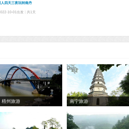
两人四天三夜玩转南丹
2022-10-01出发
共1天
梧州旅游
南宁旅游