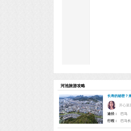
河池旅游攻略
长寿的秘密？
开心菜
途径：
巴马
行程：
巴马长