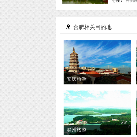
行程：
合肥融
合肥相关目的地
安庆旅游
滁州旅游