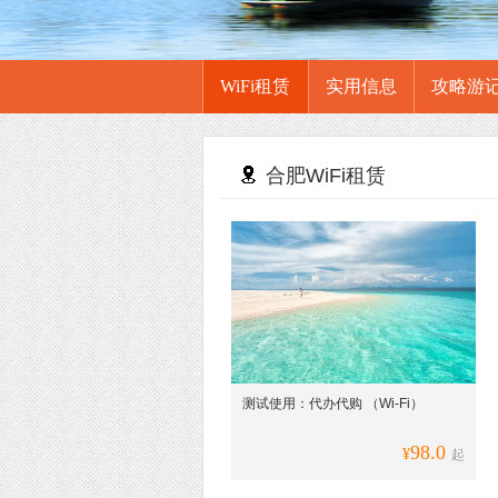
WiFi租赁
实用信息
攻略游
合肥WiFi租赁
测试使用：代办代购 （Wi-Fi）
98.0
¥
起