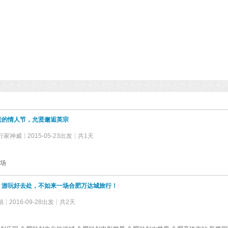
老的情人节，允贤邂逅英宗
行家神威
2015-05-23出发
共1天
场
？游玩好去处，不如来一场合肥万达城旅行！
旭
2016-09-28出发
共2天