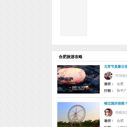
合肥旅游攻略
元宵节是最古
环球旅
途径：
合肥
行程：
和平广
错过国庆假期
雨蝶昌
途径：
合肥