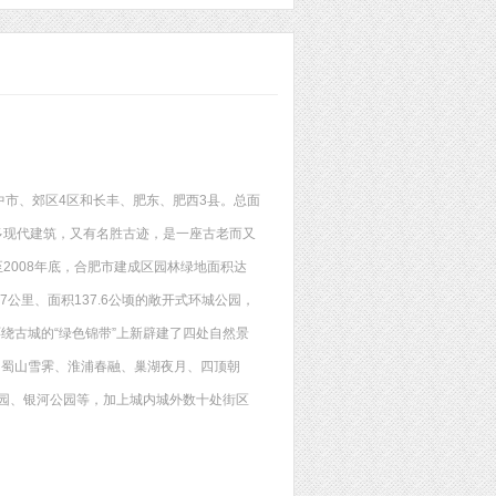
市、郊区4区和长丰、肥东、肥西3县。总面
，既多现代建筑，又有名胜古迹，是一座古老而又
至2008年底，合肥市建成区园林绿地面积达
8.7公里、面积137.6公顷的敞开式环城公园，
绕古城的“绿色锦带”上新辟建了四处自然景
荫、蜀山雪霁、淮浦春融、巢湖夜月、四顶朝
园、银河公园等，加上城内城外数十处街区