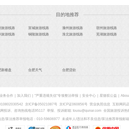
目的地推荐
州旅游线路
宣城旅游线路
滁州旅游线路
宿州旅游线路
埠旅游线路
铜陵旅游线路
淮北旅游线路
芜湖旅游线路
肥新楼盘
合肥天气
合肥贷款
业务合作
|
加入我们
|
"严重违规失信"专项整治举报
|
安全中心
|
星骆驼公益
|
Abou
0802030542
京ICP备05021087号
京ICP证060856号
营业执照信息
互联网药品信
网投诉、咨询热线电话95117
举报、投诉邮箱: tousu@qunar.com
全国旅游投诉热线:
/算法推荐举报电话：010-59606977
未成年人/违法和不良信息/算法推荐举报邮箱：to