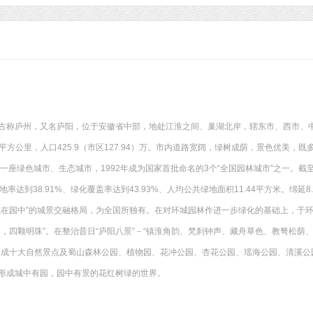
古称庐州，又名庐阳，位于安徽省中部，地处江淮之间、巢湖北岸，辖东市、西市、中
8）平方公里，人口425.9（市区127.94）万。市内道路宽阔，绿树成荫，景色优美
一座绿色城市、生态城市，1992年成为国家首批命名的3个“全国园林城市”之一。截
绿地率达到38.91%、绿化覆盖率达到43.93%、人均公共绿地面积11.44平方米。绵延
城在园中”的城景交融格局，为全国所独有。在对环城园林作进一步绿化的基础上，于环
链，四颗明珠”。在整治昔日“庐阳八景”－“镇淮角韵、梵刹钟声、藏舟草色、教弩松
建成十大自然景点及蜀山森林公园、植物园、花冲公园、杏花公园、瑶海公园、清溪公
形成城中有园，园中有景的花红树绿的世界。