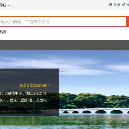
请
登录
或
导航
热搜:
查看
合肥旅游报价 >
位于安徽省中部，地处江淮之间、
长丰、肥东、肥西3县。总面积