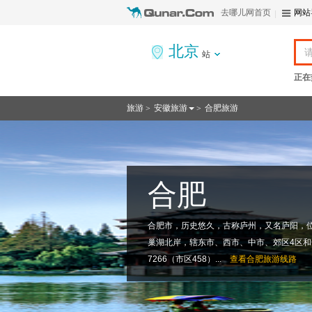
去哪儿网首页
网站
北京
站
正在
旅游
安徽旅游
合肥旅游
>
>
合肥
合肥市，历史悠久，古称庐州，又名庐阳，
巢湖北岸，辖东市、西市、中市、郊区4区和
7266（市区458）...
查看
合肥旅游线路