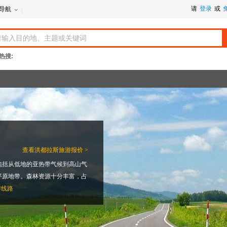
请
登录
或
导航
热搜:
查看
洪都拉斯旅游报价 >
包括从低地的亚热带气候到高山气
平原地带。森林资源十分丰富，占
游线路