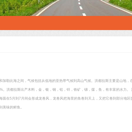
和加勒比海之间，气候包括从低地的亚热带气候到高山气候。洪都拉斯主要是山地，
0%。洪都拉斯出产木料，金，银，铜，铅，锌，铁矿，锑，煤，鱼，有丰富的水力。 洪
海面在5月到7月间会形成龙卷风，龙卷风把海里的鱼卷到天上，又把它卷到部分地区
到美味的鲜鱼。