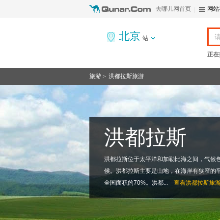
去哪儿网首页
网站
北京
站
正在
旅游
洪都拉斯旅游
>
洪都拉斯
洪都拉斯位于太平洋和加勒比海之间，气候
候。洪都拉斯主要是山地，在海岸有狭窄的
全国面积的70%。洪都...
查看
洪都拉斯旅