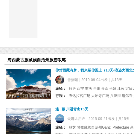
海西蒙古族藏族自治州旅游攻略
你对西藏有梦，我来帮你圆上（13天-浪迹大西北
雪猪猪
2019-09-04出发
共13天
途径：
拉萨 西宁 重庆 兰州 景泰 当雄 江孜 定日Di
行程：
迷 . 藏 川进青出15天
去哪儿用户
2015-09-21出发
共15天
途径：