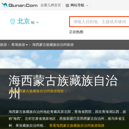
去哪儿网首页
网站导航
北京
站
正在热搜:
旅游
青海旅游
海西蒙古族藏族自治州旅游
>
>
海西蒙古族藏族自治
州
查看
海西蒙古族藏族自治州旅游报价 >
海西蒙古族藏族自治州地处青藏高原北部，青海省西部，因在青海湖以西，故
称“海西”。北邻甘肃省酒泉地区，西接新疆巴音郭楞蒙古自治州，南与本省玉
树、果洛藏族自治州相...
查看
海西蒙古族藏族自治州旅游线路