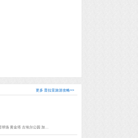
更多
普拉亚旅游攻略
>>
古罗马大渡槽 西班牙广场 圣家族大教堂 波盖利亚市场 米拉之家 丽池公园 巴特罗之家 诺坎普球场 黄金塔 古埃尔公园 加泰罗尼亚广场 兰布拉大道 马约尔广场 西贝莱斯广场 东方广场 太阳门广场 阿尔卡拉门 格兰大道 加泰罗尼亚音乐宫 哥特区 马德里王宫 毕加索博物馆 普拉多博物馆 塞维利亚王宫 魔法喷泉 索菲亚王后国家艺术中心博物馆 埃及庙 阿尔卡萨尔城堡 古罗马高架引水渠 Hotel Regina La Paradeta Tapa Tapa Cerveceria Catalana 萨尔瓦多教堂 Taberna Coloniales 瓜达尔基维尔河 圣特尔莫宫 阿方索十三世酒店 玛丽亚·路易莎公园 塞维利亚大教堂 吉拉尔达塔 la abuela冰淇淋店 都市阳伞 阿托查火车站 La Mallorquina 波丁之家 圣米怜教堂 Meson de Candido 圣马丁教堂 塞哥维亚大教堂 塞哥维亚马约尔广场 伯纳乌球场 萨拉曼卡区