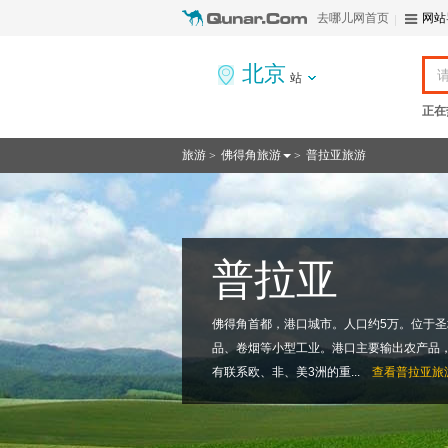
去哪儿网首页
网站
北京
站
正在
旅游
佛得角旅游
普拉亚旅游
>
>
普拉亚
佛得角首都，港口城市。人口约5万。位于
品、卷烟等小型工业。港口主要输出农产品
有联系欧、非、美3洲的重...
查看
普拉亚旅