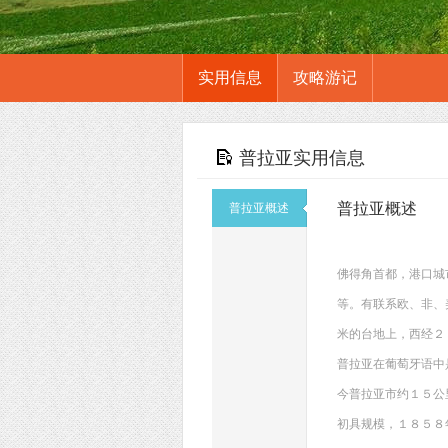
实用信息
攻略游记
普拉亚实用信息
普拉亚概述
普拉亚概述
佛得角首都，港口城
等。有联系欧、非、美
米的台地上，西经２
普拉亚在葡萄牙语中
今普拉亚市约１５公
初具规模，１８５８