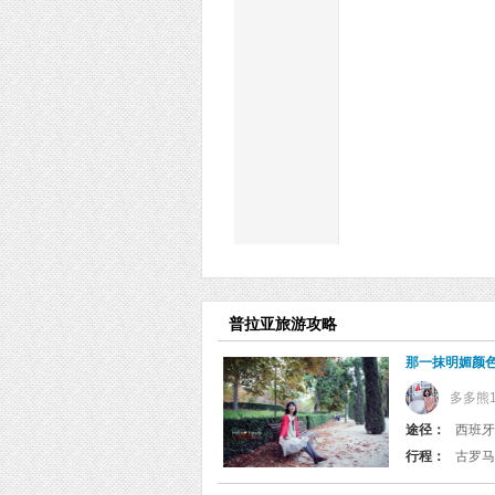
普拉亚旅游攻略
那一抹明媚颜
多多熊
途径：
西班牙(
行程：