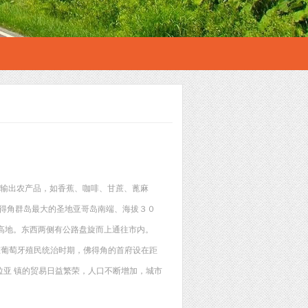
要输出农产品，如香蕉、咖啡、甘蔗、蓖麻
在佛得角群岛最大的圣地亚哥岛南端、海拔３０
为高地。东西两侧有公路盘旋而上通往市内。
在葡萄牙殖民统治时期，佛得角的首府设在距
亚 镇的贸易日益繁荣，人口不断增加，城市