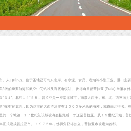
市。人口约5万。位于圣地亚哥岛东南岸。有水泥、食品、卷烟等小型工业。港口主
3洲的重要航海和航空中间站以及海底电缆站。 佛得角首都普拉亚 (Praia) 坐落
３°３１′、北纬１４°５５′。普拉亚是一座沿海城市，南濒大西洋，东、北、西三面
是“海滩”的意思，因为这里的大西洋沿岸有１０００多米长的海滩，城市由此得名。
里的一个城镇，１７世纪初该城被海盗摧毁后，才迁至普拉亚。从１９世纪开始，普拉
年正式建成普拉亚市。 １９７５年，佛得角获得独立，普拉亚市被定为首都。