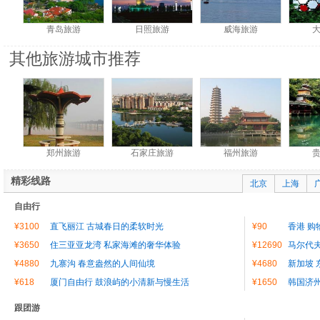
青岛旅游
日照旅游
威海旅游
其他旅游城市推荐
郑州旅游
石家庄旅游
福州旅游
精彩线路
北京
上海
自由行
¥3100
直飞丽江 古城春日的柔软时光
¥90
香港 购
¥3650
住三亚亚龙湾 私家海滩的奢华体验
¥12690
马尔代夫
¥4880
九寨沟 春意盎然的人间仙境
¥4680
新加坡 
¥618
厦门自由行 鼓浪屿的小清新与慢生活
¥1650
韩国济
跟团游