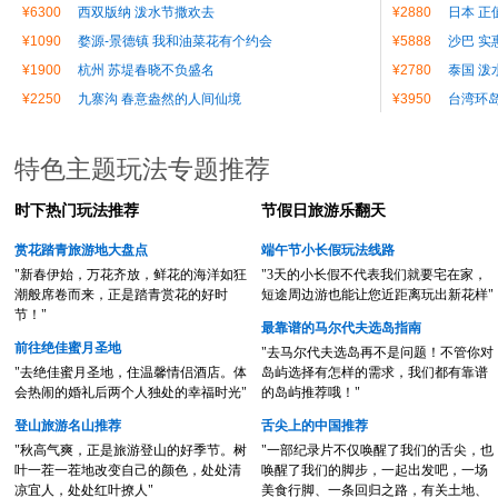
¥6300
西双版纳 泼水节撒欢去
¥2880
日本 正
¥1090
婺源-景德镇 我和油菜花有个约会
¥5888
沙巴 实
¥1900
杭州 苏堤春晓不负盛名
¥2780
泰国 泼
¥2250
九寨沟 春意盎然的人间仙境
¥3950
台湾环
特色主题玩法专题推荐
时下热门玩法推荐
节假日旅游乐翻天
赏花踏青旅游地大盘点
端午节小长假玩法线路
"新春伊始，万花齐放，鲜花的海洋如狂
"3天的小长假不代表我们就要宅在家，
潮般席卷而来，正是踏青赏花的好时
短途周边游也能让您近距离玩出新花样"
节！"
最靠谱的马尔代夫选岛指南
前往绝佳蜜月圣地
"去马尔代夫选岛再不是问题！不管你对
"去绝佳蜜月圣地，住温馨情侣酒店。体
岛屿选择有怎样的需求，我们都有靠谱
会热闹的婚礼后两个人独处的幸福时光"
的岛屿推荐哦！"
登山旅游名山推荐
舌尖上的中国推荐
"秋高气爽，正是旅游登山的好季节。树
"一部纪录片不仅唤醒了我们的舌尖，也
叶一茬一茬地改变自己的颜色，处处清
唤醒了我们的脚步，一起出发吧，一场
凉宜人，处处红叶撩人"
美食行脚、一条回归之路，有关土地、