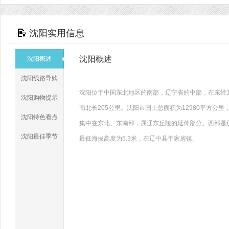
沈阳实用信息
沈阳概述
沈阳概述
沈阳线路导购
沈阳位于中国东北地区的南部，辽宁省的中部，在东经122度
沈阳购物提示
南北长205公里。沈阳市国土总面积为12980平方公
沈阳特色看点
集中在东北、东南部，属辽东丘陵的延伸部分。西部是辽
沈阳最佳季节
最低海拔高度为5.3米，在辽中县于家房镇。