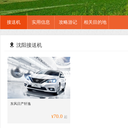
接送机
实用信息
攻略游记
相关目的地
沈阳接送机
东风日产轩逸
70.0
¥
起