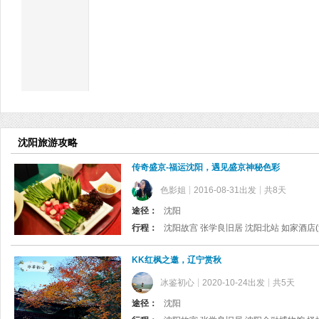
沈阳旅游攻略
传奇盛京-福运沈阳，遇见盛京神秘色彩
色影姐
2016-08-31出发
共8天
途径：
沈阳
行程：
KK红枫之邀，辽宁赏秋
冰鉴初心
2020-10-24出发
共5天
途径：
沈阳