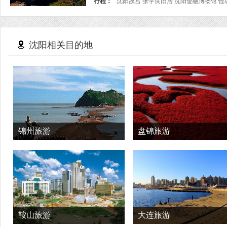
行程：
沈阳故宫 张学良旧居 沈阳金融博物馆 怪坡
沈阳相关目的地
锦州旅游
盘锦旅游
鞍山旅游
大连旅游