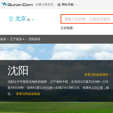
去哪儿网首页
网站导航
北京
站
正在热搜:
旅游
辽宁旅游
沈阳旅游
>
>
沈阳
查看
沈阳旅游报价 >
沈阳位于中国东北地区的南部，辽宁省的中部，在东经122度25分9秒―123
度48分24秒、北纬41度11分51秒―43度2分13秒之间。东西长115公里，南
北...
查看
沈阳旅游线路