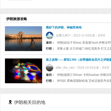
伊朗旅游攻略
黑纱下的伊朗、神秘而单纯
去哪儿用户
2012-11-03出发
共9天
途径：
伊朗(设拉子Shiraz 亚兹德Yazd 伊斯法罕Es
行程：
迷之波斯——梦回1395（自带婚纱走四方之伊朗
after_the_rain
2016-10-02出发
共8天
途径：
伊朗(德黑兰Tehran 卡尚Kashan 伊斯法罕E
行程：
伊朗相关目的地