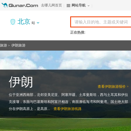
去哪儿网首页
网站导航
北京
站
正在热搜:
旅游
伊朗旅游
>
伊朗
查看
伊朗旅游报价 >
位于亚洲西南部，北邻亚美尼亚、阿塞拜疆、土库曼斯坦，西与土耳其和伊拉
克接壤，东面与巴基斯坦和阿富汗相连，南面濒临海湾和阿曼湾。国土绝大部
分在伊朗高原上，是高原...
查看
伊朗旅游线路