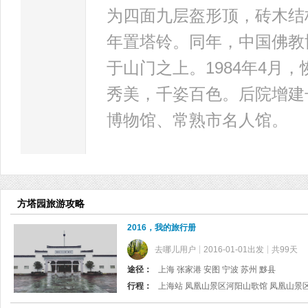
为四面九层盔形顶，砖木结构
年置塔铃。同年，中国佛教
于山门之上。1984年4月
秀美，千姿百色。后院增建
博物馆、常熟市名人馆。
方塔园旅游攻略
2016，我的旅行册
去哪儿用户
2016-01-01出发
共99天
途径：
上海 张家港 安图 宁波 苏州 黟县
行程：