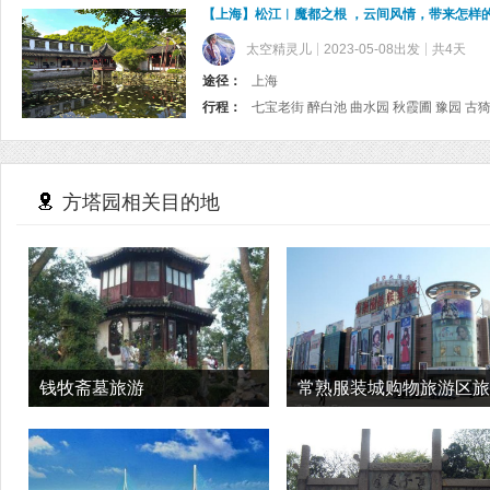
【上海】松江︱魔都之根 ，云间风情，带来怎样
太空精灵儿
2023-05-08出发
共4天
途径：
上海
行程：
方塔园相关目的地
钱牧斋墓旅游
常熟服装城购物旅游区旅