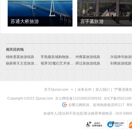
苏通大桥旅游
言子墓旅游
相关目的地
钱牧斋墓旅游线路
常熟服装城购物旅游区旅游线路
仲雍墓旅游线路
兴福禅寺旅游
杨家桥天主堂旅游线路
视界3D魔幻艺术体验馆旅游线路
舜过泉旅游线路
剑阁旅游线路
关于Qunar.com
|
业务合作
|
加入我们
|
"严重违规
Copyright ©2021 Qunar.com
京公网安备11010802030542
京ICP备050210
去哪儿网投诉、咨询热线电话95117
举报
未成年人/违法和不良信息/算法推荐举报电话：010-59606