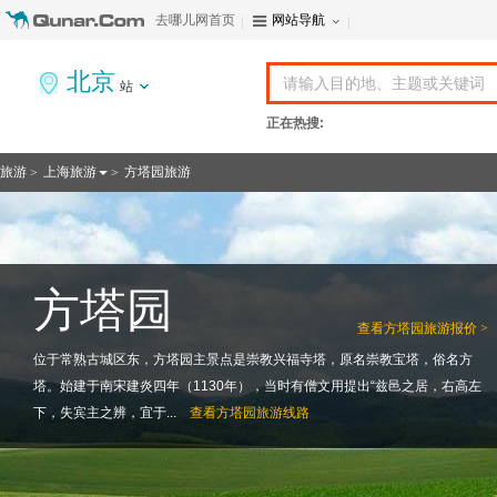
去哪儿网首页
网站导航
北京
站
正在热搜:
旅游
上海旅游
方塔园旅游
>
>
方塔园
查看
方塔园旅游报价 >
位于常熟古城区东，方塔园主景点是崇教兴福寺塔，原名崇教宝塔，俗名方
塔。始建于南宋建炎四年（1130年），当时有僧文用提出“兹邑之居，右高左
下，失宾主之辨，宜于...
查看
方塔园旅游线路