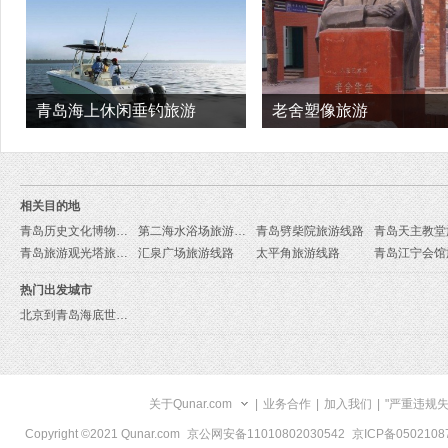
青岛海上休闲垂钓旅游
老舍塑像旅游
相关目的地
青岛历史文化博物馆旅游线路
第二海水浴场旅游线路
青岛劈柴院旅游线路
青岛旅游观光塔旅游线路
汇泉广场旅游线路
太平角旅游线路
热门出发城市
北京到青岛海底世界旅游报价
关于Qunar.com
|
业务合作
|
加入我们
|
"严重违规
Copyright ©2021 Qunar.com
京公网安备11010802030542
京ICP备050210