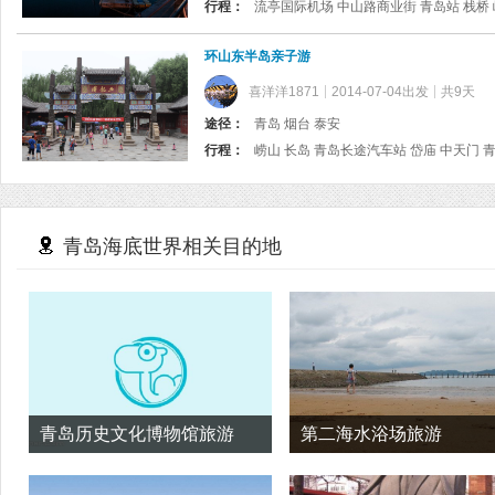
行程：
流亭国际机场 中山路商业街 青岛站 栈桥
环山东半岛亲子游
喜洋洋1871
2014-07-04出发
共9天
途径：
青岛 烟台 泰安
行程：
青岛海底世界相关目的地
青岛历史文化博物馆旅游
第二海水浴场旅游