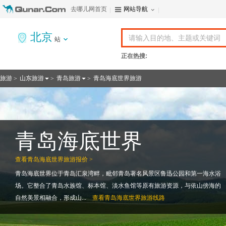
去哪儿网首页
网站导航
北京
站
正在热搜:
旅游
山东旅游
青岛旅游
青岛海底世界旅游
>
>
>
青岛海底世界
查看
青岛海底世界旅游报价 >
青岛海底世界位于青岛汇泉湾畔，毗邻青岛著名风景区鲁迅公园和第一海水浴
场。它整合了青岛水族馆、标本馆、淡水鱼馆等原有旅游资源，与依山傍海的
自然美景相融合，形成山...
查看
青岛海底世界旅游线路