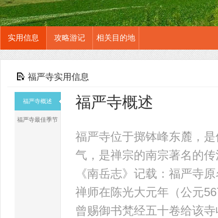
实用信息
攻略游记
相关目的地
福严寺实用信息
福严寺概述
福严寺概述
福严寺最佳季节
福严寺位于掷钵峰东麓，是
气，是禅宗的南宗著名的传
《南岳志》记载：福严寺原
禅师在陈光大元年（公元5
曾赐御书梵经五十卷给该寺