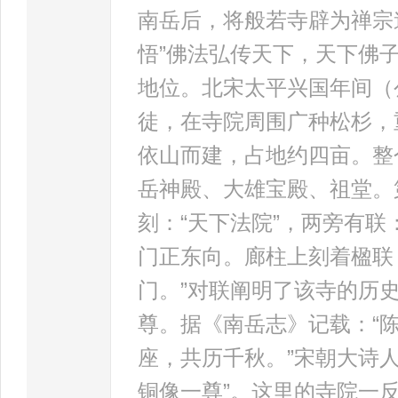
南岳后，将般若寺辟为禅宗
悟”佛法弘传天下，天下佛
地位。北宋太平兴国年间（公
徒，在寺院周围广种松杉，
依山而建，占地约四亩。整
岳神殿、大雄宝殿、祖堂。
刻：“天下法院”，两旁有联
门正东向。廊柱上刻着楹联
门。”对联阐明了该寺的历
尊。据《南岳志》记载：“
座，共历千秋。”宋朝大诗
铜像一尊”。这里的寺院一