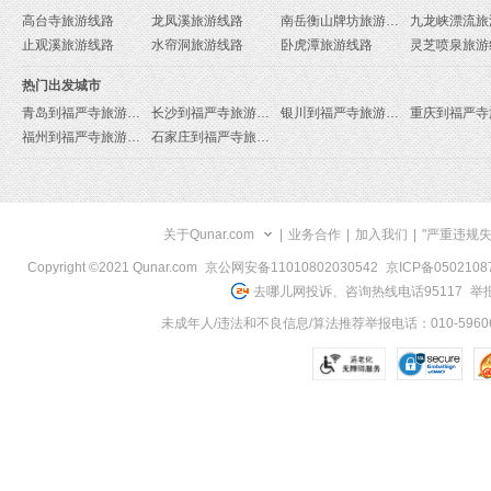
高台寺旅游线路
龙凤溪旅游线路
南岳衡山牌坊旅游线路
九龙峡漂流旅
止观溪旅游线路
水帘洞旅游线路
卧虎潭旅游线路
灵芝喷泉旅游
热门出发城市
青岛到福严寺旅游报价
长沙到福严寺旅游报价
银川到福严寺旅游报价
福州到福严寺旅游报价
石家庄到福严寺旅游报价
关于Qunar.com
|
业务合作
|
加入我们
|
"严重违规
Copyright ©2021 Qunar.com
京公网安备11010802030542
京ICP备050210
去哪儿网投诉、咨询热线电话95117
举报
未成年人/违法和不良信息/算法推荐举报电话：010-59606