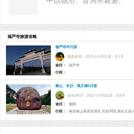
中以临济、曹洞宗最盛。
福严寺旅游攻略
福严寺半日游
我是多德
2015-10-05出发
共1天
途径：
福严寺
行程：
衡山、长沙、禹王城5日游
gzyk3810
2023-10-05出发
共4天
途径：
衡阳
行程：
南岳衡山风景名胜区 石鼓书院 南岳大庙 