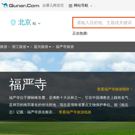
去哪儿网首页
网站导航
北京
站
正在热搜:
旅游
浙江旅游
嘉兴旅游
福严寺旅游
>
>
>
福严寺
查看
福严寺旅游报价 >
福严寺位于掷钵峰东麓，是佛教十大丛林之一。它在中国佛教史上颇有名气，
是禅宗的南宗著名的传法胜地，现在是湖南省重点文物保护单位。据《南岳
志》记载：福严寺原名般若...
查看
福严寺旅游线路