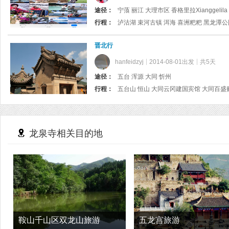
途径：
宁蒗 丽江 大理市区 香格里拉Xianggelil
行程：
晋北行
hanfeidzyj
2014-08-01出发
共5天
途径：
五台 浑源 大同 忻州
行程：
龙泉寺相关目的地
鞍山千山区双龙山旅游
五龙宫旅游