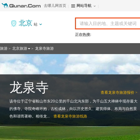
去哪儿网首页
网站导航
北京
站
正在热搜:
旅游
北京旅游
龙泉寺旅游
>
>
龙泉寺
查看
龙泉寺旅游报价 >
该寺位于辽宁省鞍山市东20公里的千山北沟东部，为千山五大禅林中现存最大
的佛寺。寺院奇峰环抱，古松成林，向以历史悠久、建筑得体、布局与自然景
色和谐而著称。相传龙...
查看
龙泉寺旅游线路