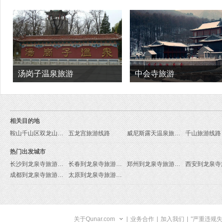
汤岗子温泉旅游
中会寺旅游
相关目的地
鞍山千山区双龙山旅游线路
五龙宫旅游线路
威尼斯露天温泉旅游线路
千山旅游线路
热门出发城市
长沙到龙泉寺旅游报价
长春到龙泉寺旅游报价
郑州到龙泉寺旅游报价
成都到龙泉寺旅游报价
太原到龙泉寺旅游报价
关于Qunar.com
|
业务合作
|
加入我们
|
"严重违规