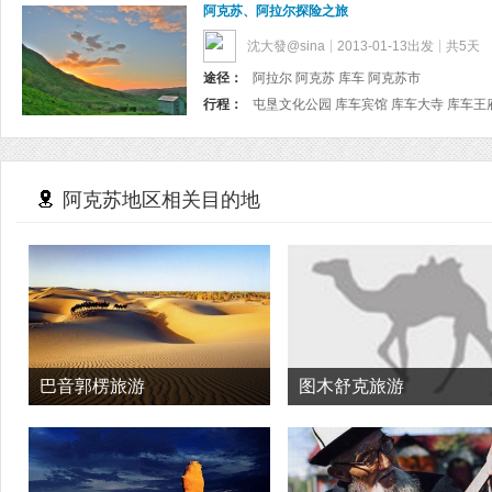
阿克苏、阿拉尔探险之旅
沈大發@sina
2013-01-13出发
共5天
途径：
阿拉尔 阿克苏 库车 阿克苏市
行程：
阿克苏地区相关目的地
巴音郭楞旅游
图木舒克旅游