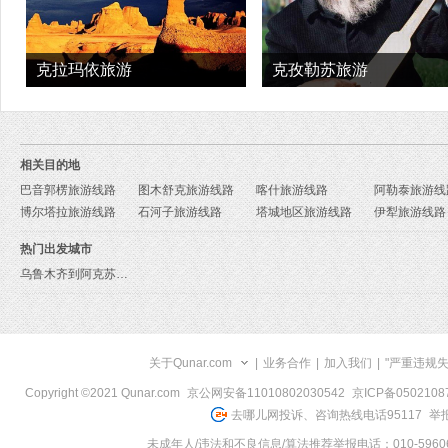
克拉玛依旅游
克孜勒苏旅游
相关目的地
巴音郭楞旅游线路
图木舒克旅游线路
喀什旅游线路
阿勒泰旅游线
博尔塔拉旅游线路
石河子旅游线路
塔城地区旅游线路
伊犁旅游线路
热门出发城市
乌鲁木齐到阿克苏地区旅游报价
关于Qunar.com
|
业务合作
|
加入我们
|
"严重违规
Copyright ©2021 Qunar.com
京公网安备11010802030542
京ICP备050210
去哪儿网投诉、咨询热线电话95117
举报
未成年人/违法和不良信息/算法推荐举报电话：010-59606