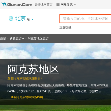
去哪儿网首页
网站导航
北京
站
正在热搜:
旅游
新疆旅游
阿克苏地区旅游
>
>
阿克苏地区
查看
阿克苏地区旅游报价 >
阿克苏地区位于新疆维吾尔自治区天山南麓、塔里木盆地北缘，东经78°03′至
84°07′，北纬39°30′，至42°41′间，总面积13．2万平方公里。东接巴音...
查看
阿克苏地区旅游线路