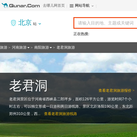
去哪儿网首页
网站导航
北京
站
正在热搜:
旅游
河南旅游
南阳旅游
老君洞旅游
>
>
>
老君洞
查看
老君洞旅游报价 >
老君洞景区位于河南省西峡县二郎坪乡，面积126平方公里，游览时间7个小
时左右，可以独立形成一日游和两日游线路。景区北距洛阳190公里，东北距
郑州310公里，西...
查看
老君洞旅游线路