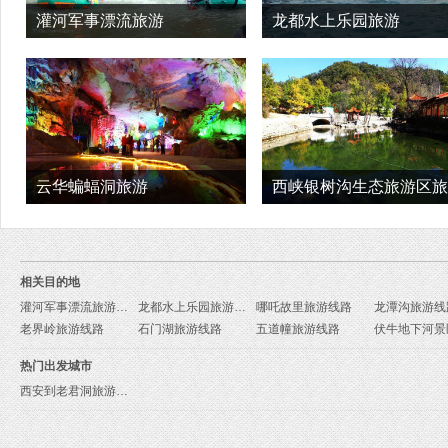
灌河军事漂流旅游
龙都水上乐园旅游
云华蝙蝠洞旅游
西峡银树沟生态旅游区旅
相关目的地
灌河军事漂流旅游线路
龙都水上乐园旅游线路
哪吒故里旅游线路
龙潭沟旅游线
老界岭旅游线路
石门湖旅游线路
五道幢旅游线路
热门出发城市
西安到老君洞旅游报价