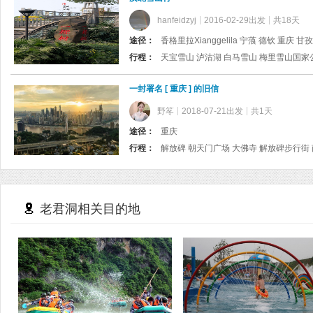
hanfeidzyj
2016-02-29出发
共18天
途径：
香格里拉Xianggelila 宁蒗 德钦 重庆 甘孜
行程：
一封署名 [ 重庆 ] 的旧信
野笗
2018-07-21出发
共1天
途径：
重庆
行程：
老君洞相关目的地