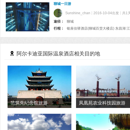
聊城一日游
Sunshine_chan
2016-10-04出发
共1
途径：
聊城
行程：
银座佳驿酒店(聊城百货大楼店) 东昌湖 
阿尔卡迪亚国际温泉酒店相关目的地
范筑先纪念馆旅游
凤凰苑农业科技园旅游