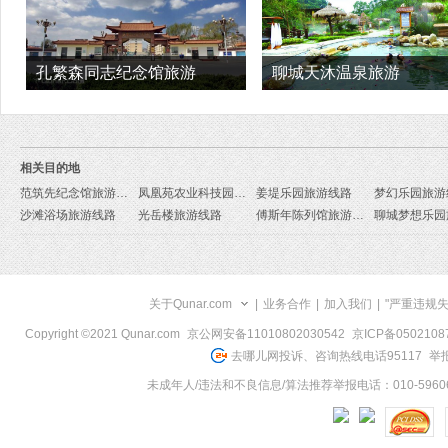
孔繁森同志纪念馆旅游
聊城天沐温泉旅游
相关目的地
范筑先纪念馆旅游线路
凤凰苑农业科技园旅游线路
姜堤乐园旅游线路
梦幻乐园旅游
沙滩浴场旅游线路
光岳楼旅游线路
傅斯年陈列馆旅游线路
关于Qunar.com
|
业务合作
|
加入我们
|
"严重违规
Copyright ©2021 Qunar.com
京公网安备11010802030542
京ICP备050210
去哪儿网投诉、咨询热线电话95117
举报
未成年人/违法和不良信息/算法推荐举报电话：010-59606