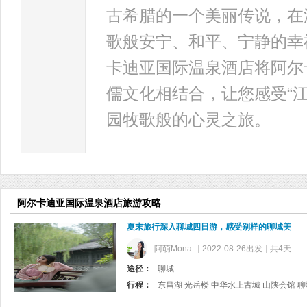
古希腊的一个美丽传说，在
歌般安宁、和平、宁静的幸
卡迪亚国际温泉酒店将阿尔
儒文化相结合，让您感受“
园牧歌般的心灵之旅。
阿尔卡迪亚国际温泉酒店旅游攻略
夏末旅行深入聊城四日游，感受别样的聊城美
阿萌Mona-
2022-08-26出发
共4天
途径：
聊城
行程：
东昌湖 光岳楼 中华水上古城 山陕会馆