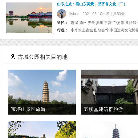
山东之旅：看山东美景，品齐鲁文化（二）
llsboc
2021-06-10出发
共53天
途径：
聊城 德州 庆云 滨州 东营 广饶 淄博 沂源
行程：
古城公园相关目的地
宝塔山景区旅游
五柳堂建筑群旅游