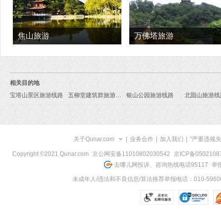
焦山旅游
万佛塔旅游
相关目的地
宝塔山景区旅游线路
五柳堂建筑群旅游线路
银山公园旅游线路
北固山旅游线
关于Qunar.com
|
业务合作
|
加入我们
|
"严重违规
Copyright ©2021 Qunar.com
京公网安备11010802030542
京ICP备050210
去哪儿网投诉、咨询热线电话95117
举报
未成年人/违法和不良信息/算法推荐举报电话：010-59606