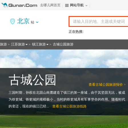
去哪儿网首页
网站导航
北京
站
正在热搜:
旅游
江苏旅游
镇江旅游
古城公园旅游
>
>
>
古城公园
查看
古城公园旅游报价 >
三国时期，孙权在北固山南麓建造了镇江的第一座城，由于其坚固无比，被成
为铁瓮城。铁瓮城的规模极小，当时的铁瓮城具有军事堡垒的作用。随着时代
的变迁，现在的镇江已经...
查看
古城公园旅游线路