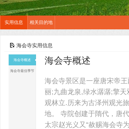
实用信息
相关目的地
海会寺实用信息
海会寺概述
海会寺概述
海会寺最佳季节
海会寺景区是一座唐宋帝王
丽;九曲龙泉,绿水潺潺;擎天
观林立.历来为古泽州观光
地。 寺院创建于隋代，唐
太宗赵光义又“赦赐海会寺