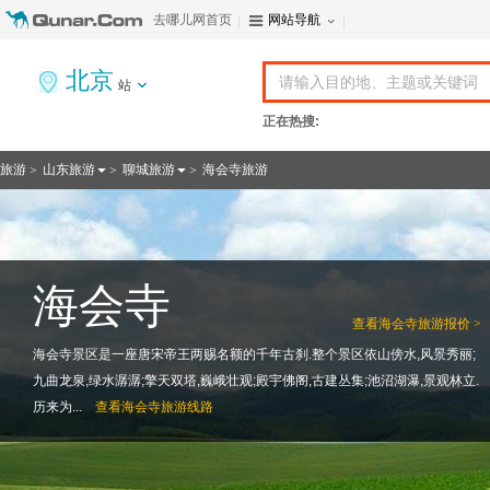
去哪儿网首页
网站导航
北京
站
正在热搜:
旅游
山东旅游
聊城旅游
海会寺旅游
>
>
>
海会寺
查看
海会寺旅游报价 >
海会寺景区是一座唐宋帝王两赐名额的千年古刹.整个景区依山傍水,风景秀丽;
九曲龙泉,绿水潺潺;擎天双塔,巍峨壮观;殿宇佛阁,古建丛集;池沼湖瀑,景观林立.
历来为...
查看
海会寺旅游线路