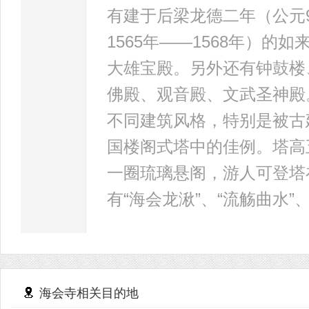
有建于后梁龙德二年（公元
1565年――1568年）的
大雄宝殿。另外还有钟鼓楼
佛殿、观音殿、文武圣神殿
不同建筑风格，特别是被古
国楼阁式塔中的佳例。塔高
一圈琉璃悬阁，游人可登塔
有“海会龙湫”、“流觞曲水”
海会寺相关目的地