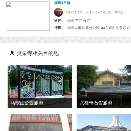
柳州3日游
mzxx3159
2015-05-23出发
共2天
途径：
柳州 三江 柳江
行程：
灵泉寺相关目的地
马鞍山公园旅游
八桂奇石馆旅游