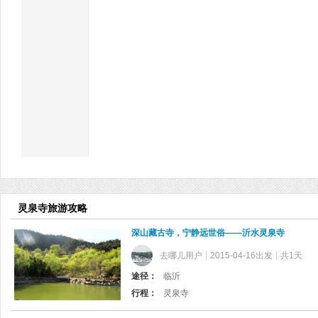
灵泉寺旅游攻略
深山藏古寺，宁静远世俗——沂水灵泉寺
去哪儿用户
2015-04-16出发
共1天
途径：
临沂
行程：
灵泉寺