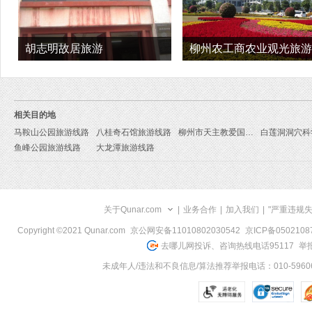
胡志明故居旅游
柳州农工商农业观光旅游
旅游
相关目的地
马鞍山公园旅游线路
八桂奇石馆旅游线路
柳州市天主教爱国会旅游线路
鱼峰公园旅游线路
大龙潭旅游线路
关于Qunar.com
|
业务合作
|
加入我们
|
"严重违规
Copyright ©2021 Qunar.com
京公网安备11010802030542
京ICP备050210
去哪儿网投诉、咨询热线电话95117
举报
未成年人/违法和不良信息/算法推荐举报电话：010-59606