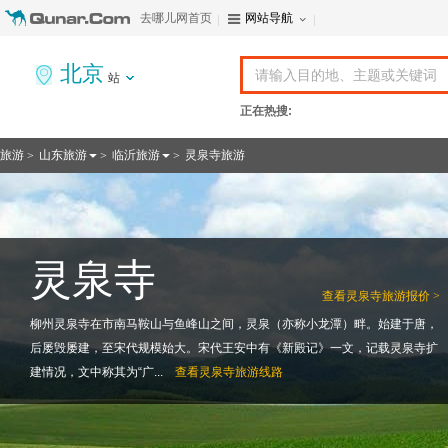
去哪儿网首页
网站导航
北京
站
正在热搜:
旅游
山东旅游
临沂旅游
灵泉寺旅游
>
>
>
灵泉寺
查看
灵泉寺旅游报价 >
柳州灵泉寺在市南马鞍山与鱼峰山之间，灵泉（亦称小龙潭）畔。始建于唐，
后屡毁屡建，至宋代规模始大。宋代王安中有《新殿记》一文，记载灵泉寺扩
建情况，文中称其为“广...
查看
灵泉寺旅游线路