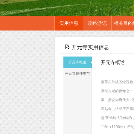
实用信息
攻略游记
相关目的
开元寺实用信息
开元寺概述
开元寺概述
开元寺最佳季节
坐落在鼓楼区经院巷。
存最古老的佛寺之一
匾，据说为唐代大书
表贴金，法相庄严肃
是用“蜡铸法”浇铸
二年（1108年）所