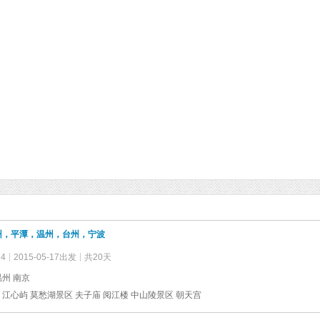
州，平潭，温州，台州，宁波
74
2015-05-17出发
共20天
温州 南京
 江心屿 莫愁湖景区 夫子庙 阅江楼 中山陵景区 朝天宫