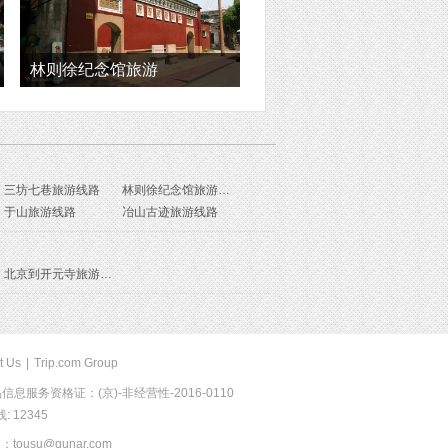
林则徐纪念馆旅游
三坊七巷旅游线路
林则徐纪念馆旅游线路
于山旅游线路
冶山古迹旅游线路
北京到开元寺旅游报价
t Us
|
Trip.com Group
息服务资格证：(京)-非经营性-2016-0110
 12345
usu@qunar.com