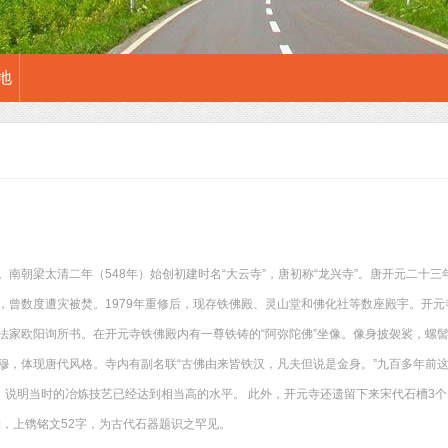
地
南朝梁太清二年（548年）始创初建时名“大云寺”，唐初称“龙兴寺”。唐开元二十三年
，曾数度遭灾被焚。1979年重修后，现存铁佛殿、灵山堂和佛化社等数座殿宇。开元
法家欧阳询所书。在开元寺铁佛殿内有一尊铁铸的“阿弥陀佛”坐像。像身披袈裟，螺
穆，体现唐代风格。寺内有副名联“古佛由来皆铁汉，凡夫但说是金身。”九百多年前这
的，说明当时的冶炼技艺已经达到相当高的水平。 此外，开元寺还遗留下来宋代石槽3
制，上镌铭文52字，为古代石器题识之罕见。