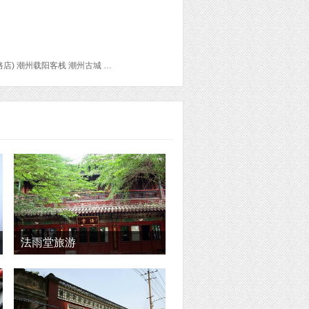
潮汕站 牌坊街 开元寺 广济桥 韩文公祠 载阳茶馆(牌坊街店) 阿彬牛肉 潮镇老尾牛杂(环城西路店) 潮州载阳客栈 潮州古城 西马路 品羽茶居 潮州西湖 中国瓷都陈列馆 潮州市博物馆 潮州东方国际茶都 同福食府 海阳县儒学宫 饶宗颐学术馆 潮膳楼·潮州菜(古城店) 凤凰天池 潮州滨江长廊 时间轴咖啡厅 玩美时代艺术生活馆 人才咖啡 韩山师范学院 潮州宰辅第客栈 潮州御酒店 潮州慢居客栈 潮州大街小院客栈 潮州木棉公馆 莲华素食府 老大小食老尾春饼 司徒世家 龙湖古寨 潮州沁园春客栈 厚记小食 潮州市粤运中心客运站 青龙古庙
法雨堂旅游