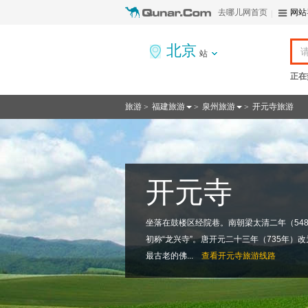
去哪儿网首页
网站
北京
站
正在
旅游
福建旅游
泉州旅游
开元寺旅游
>
>
>
开元寺
坐落在鼓楼区经院巷。南朝梁太清二年（548
初称“龙兴寺”。唐开元二十三年（735年）改
最古老的佛...
查看
开元寺旅游线路