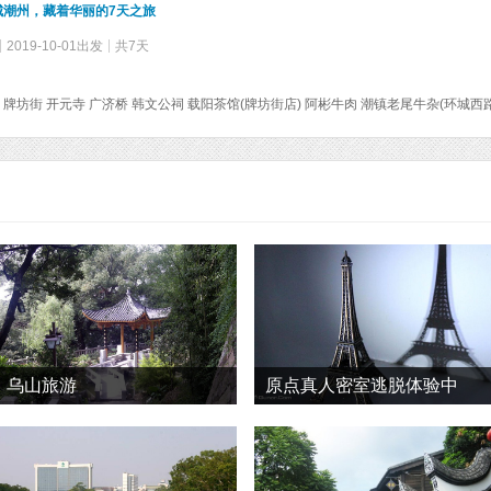
城潮州，藏着华丽的7天之旅
2019-10-01出发
共7天
乌山旅游
原点真人密室逃脱体验中
心 旅游