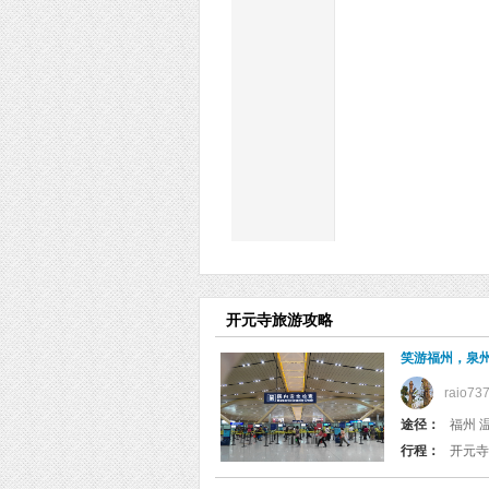
开元寺旅游攻略
笑游福州，泉
raio73
途径：
福州 
行程：
开元寺