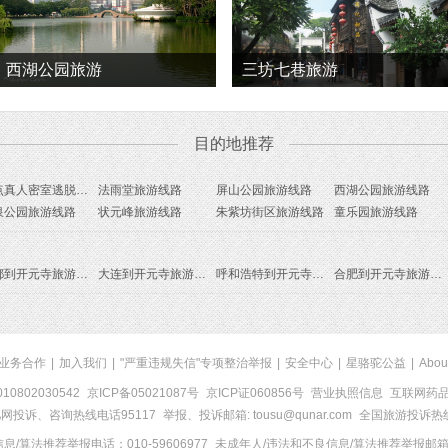
西湖公园旅游
三坊七巷旅游
目的地推荐
原点真人密室逃脱体验中心 旅游线路
法雨堂旅游线路
屏山公园旅游线路
西湖公园旅游线路
泉公园旅游线路
状元峰旅游线路
朱紫坊街区旅游线路
童乐园旅游线路
成都到开元寺旅游报价
大连到开元寺旅游报价
呼和浩特到开元寺旅游报价
合肥到开元寺旅游报价
业务合作
|
加入我们
|
"严重违规失信"专项整治举报
|
安全中心
|
星骆驼公益
|
Abou
0802030542
京ICP备05021087号
京ICP证060856号
营业执照信息
互联网药品信
网投诉、咨询热线电话95117
举报、投诉邮箱: tousu@qunar.com
全国旅游投诉热线:
/算法推荐举报电话：010-59606977
未成年人/违法和不良信息/算法推荐举报邮箱：to