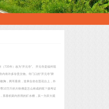
（735年）改为“开元寺”。 开元寺是福州现
寺内有许多珍贵文物。寺门口的“开元寺”牌
髻敞胸，两耳垂肩，迭掌合坐在莲花台上，外
尊10万斤的大铁佛是怎么铸成的呢？据考证
个，系香积厨内所用的贮水槽，其一为宋大观