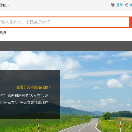
请
登录
或
导航
热搜:
查看
开元寺旅游报价 >
年）始创初建时名“大云寺”，唐
为“开元寺”。 开元寺是福州现存