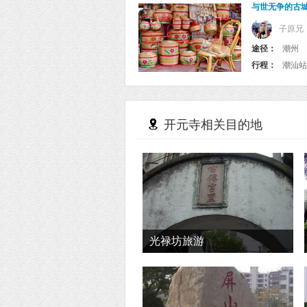
与世无争的古
子原兄
途径：
潮州
行程：
开元寺相关目的地
光禄坊旅游