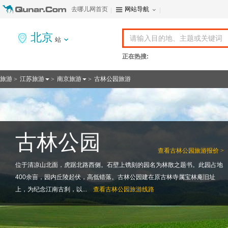
去哪儿网首页
网站导航
北京
站
正在热搜:
旅游
江苏旅游
南京旅游
古林公园旅游
>
>
>
古林公园
查看
古林公园旅游报价 >
位于清凉山北面，虎踞北路西侧。石壁上镌刻的园名为林散之题书。此园占地
400余亩，园内丘陵起伏，高低错落。古林公园建在原古林寺属宝林庵旧址
上，为纪念江南古刹，以...
查看
古林公园旅游线路