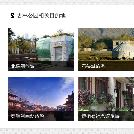
古林公园相关目的地
北极阁旅游
石头城旅游
秦淮河画舫旅游
傅抱石纪念馆旅游