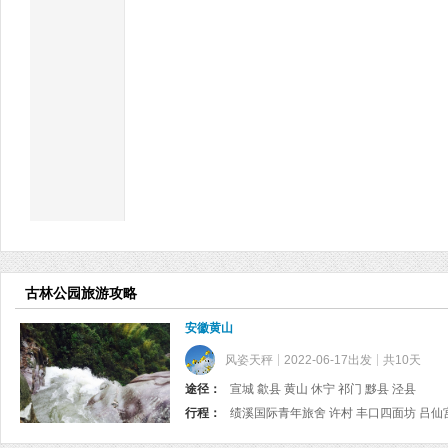
古林公园旅游攻略
安徽黄山
风姿天秤
2022-06-17出发
共10天
途径：
宣城 歙县 黄山 休宁 祁门 黟县 泾县
行程：
绩溪国际青年旅舍 许村 