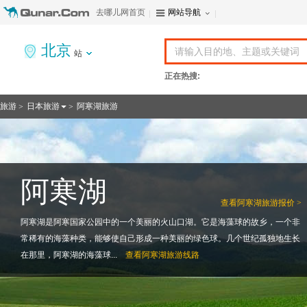
去哪儿网首页
网站导航
北京
站
正在热搜:
旅游
日本旅游
阿寒湖旅游
>
>
阿寒湖
查看
阿寒湖旅游报价 >
阿寒湖是阿寒国家公园中的一个美丽的火山口湖。它是海藻球的故乡，一个非
常稀有的海藻种类，能够使自己形成一种美丽的绿色球。几个世纪孤独地生长
在那里，阿寒湖的海藻球...
查看
阿寒湖旅游线路