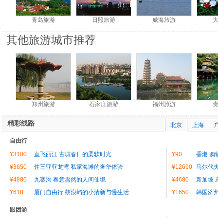
青岛旅游
日照旅游
威海旅游
其他旅游城市推荐
郑州旅游
石家庄旅游
福州旅游
精彩线路
北京
上海
自由行
¥3100
直飞丽江 古城春日的柔软时光
¥90
香港 购
¥3650
住三亚亚龙湾 私家海滩的奢华体验
¥12690
马尔代夫
¥4880
九寨沟 春意盎然的人间仙境
¥4680
新加坡 
¥618
厦门自由行 鼓浪屿的小清新与慢生活
¥1650
韩国济
跟团游