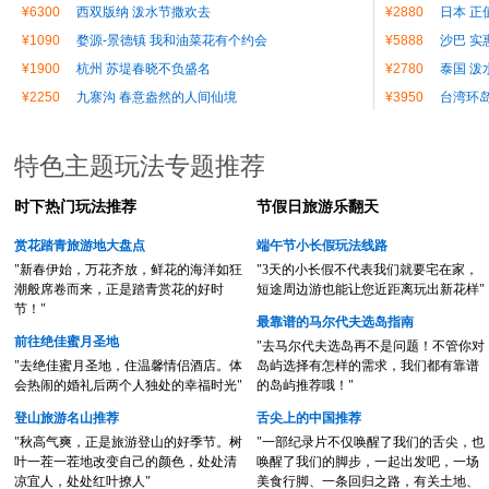
¥6300
西双版纳 泼水节撒欢去
¥2880
日本 正
¥1090
婺源-景德镇 我和油菜花有个约会
¥5888
沙巴 实
¥1900
杭州 苏堤春晓不负盛名
¥2780
泰国 泼
¥2250
九寨沟 春意盎然的人间仙境
¥3950
台湾环
特色主题玩法专题推荐
时下热门玩法推荐
节假日旅游乐翻天
赏花踏青旅游地大盘点
端午节小长假玩法线路
"新春伊始，万花齐放，鲜花的海洋如狂
"3天的小长假不代表我们就要宅在家，
潮般席卷而来，正是踏青赏花的好时
短途周边游也能让您近距离玩出新花样"
节！"
最靠谱的马尔代夫选岛指南
前往绝佳蜜月圣地
"去马尔代夫选岛再不是问题！不管你对
"去绝佳蜜月圣地，住温馨情侣酒店。体
岛屿选择有怎样的需求，我们都有靠谱
会热闹的婚礼后两个人独处的幸福时光"
的岛屿推荐哦！"
登山旅游名山推荐
舌尖上的中国推荐
"秋高气爽，正是旅游登山的好季节。树
"一部纪录片不仅唤醒了我们的舌尖，也
叶一茬一茬地改变自己的颜色，处处清
唤醒了我们的脚步，一起出发吧，一场
凉宜人，处处红叶撩人"
美食行脚、一条回归之路，有关土地、