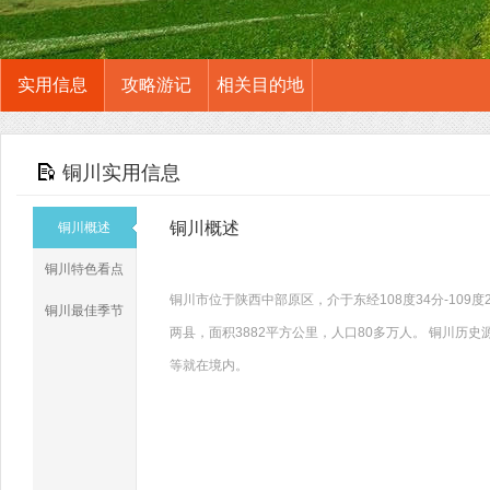
实用信息
攻略游记
相关目的地
铜川实用信息
铜川概述
铜川概述
铜川特色看点
铜川市位于陕西中部原区，介于东经108度34分-109度2
铜川最佳季节
两县，面积3882平方公里，人口80多万人。 铜川
等就在境内。