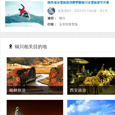
陕西省冰雪旅游消费季暨铜川冰雪旅游节开幕
水莲花NS
2023-01-13出发
共1天
途径：
铜川
行程：
玉华宫滑雪场
铜川相关目的地
榆林旅游
西安旅游