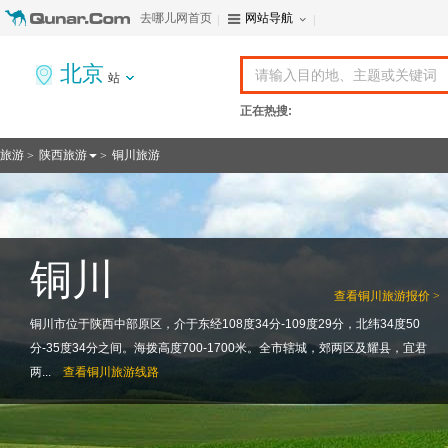
去哪儿网首页
网站导航
北京
站
正在热搜:
旅游
陕西旅游
铜川旅游
>
>
铜川
查看
铜川旅游报价 >
铜川市位于陕西中部原区，介于东经108度34分-109度29分，北纬34度50
分-35度34分之间。海拨高度700-1700米。全市辖城，郊两区及耀县，宜君
两...
查看
铜川旅游线路