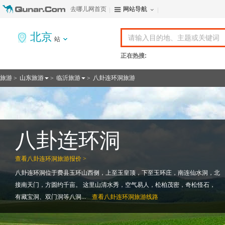
去哪儿网首页
网站导航
北京
站
正在热搜:
旅游
山东旅游
临沂旅游
八卦连环洞旅游
>
>
>
八卦连环洞
查看
八卦连环洞旅游报价 >
八卦连环洞位于费县玉环山西侧，上至玉皇顶，下至玉环庄，南连仙水洞，北
接南天门，方圆约千亩。 这里山清水秀，空气易人，松柏茂密，奇松怪石，
有藏宝洞、双门洞等八洞...
查看
八卦连环洞旅游线路