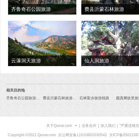
齐鲁奇石公园旅游
费县沂蒙石林旅游
云瀑洞天旅游
仙人洞旅游
相关目的地
齐鲁奇石公园旅游线路
费县沂蒙石林旅游线路
石林梨乡旅游线路
颜真卿故里旅
关于Qunar.com
|
业务合作
|
加入我们
|
"严重违规
Copyright ©2021 Qunar.com
京公网安备11010802030542
京ICP备050210