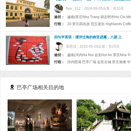
flyer_312
2016-08-05出发
共10天
途径：
越南(芽庄Nha Trang 胡志明市Ho Chi Min
行程：
四句半英语：漂洋过海的南亚进藏，八国 上
宋思汉
2015-05-26出发
共25天
途径：
行程：
巴亭广场相关目的地