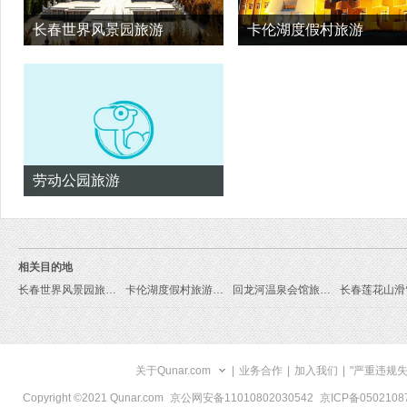
长春世界风景园旅游
卡伦湖度假村旅游
劳动公园旅游
相关目的地
长春世界风景园旅游线路
卡伦湖度假村旅游线路
回龙河温泉会馆旅游线路
关于Qunar.com
|
业务合作
|
加入我们
|
"严重违规
Copyright ©2021 Qunar.com
京公网安备11010802030542
京ICP备050210