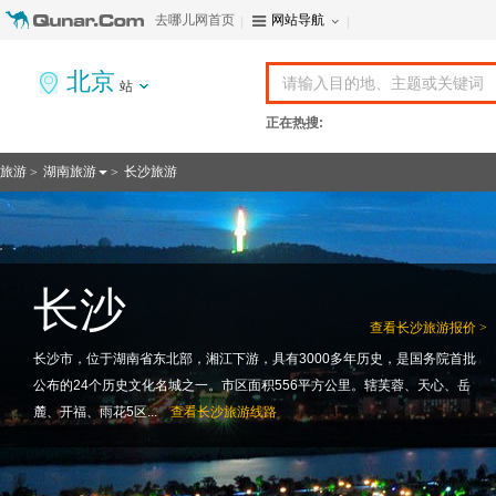
去哪儿网首页
网站导航
北京
站
正在热搜:
旅游
湖南旅游
长沙旅游
>
>
长沙
查看
长沙旅游报价 >
长沙市，位于湖南省东北部，湘江下游，具有3000多年历史，是国务院首批
公布的24个历史文化名城之一。市区面积556平方公里。辖芙蓉、天心、岳
麓、开福、雨花5区...
查看
长沙旅游线路