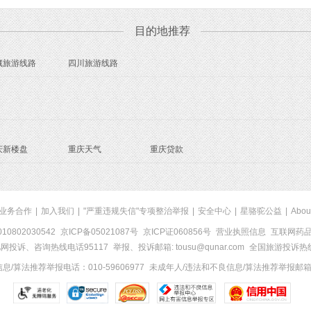
目的地推荐
藏旅游线路
四川旅游线路
庆新楼盘
重庆天气
重庆贷款
业务合作
|
加入我们
|
"严重违规失信"专项整治举报
|
安全中心
|
星骆驼公益
|
Abou
0802030542
京ICP备05021087号
京ICP证060856号
营业执照信息
互联网药品信
网投诉、咨询热线电话95117
举报、投诉邮箱: tousu@qunar.com
全国旅游投诉热线:
/算法推荐举报电话：010-59606977
未成年人/违法和不良信息/算法推荐举报邮箱：to