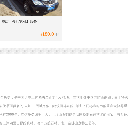
重庆【接机/送机】服务
180.0
¥
起
的悠久历史，是中国历史上有名的巴渝文化发祥地。 重庆地处中国内陆西南部，由于特
伏旱而得名的“火炉”；因城市依山建筑而得名的“山城”；而冬春时节的重庆云轻雾重，
已有3000年。在这座名城里，大足宝顶山石刻群是我国晚期石窟艺术的瑰宝；游客
有江津四面山原始森林、渝南万盛石林、南川金佛山森林公园等。