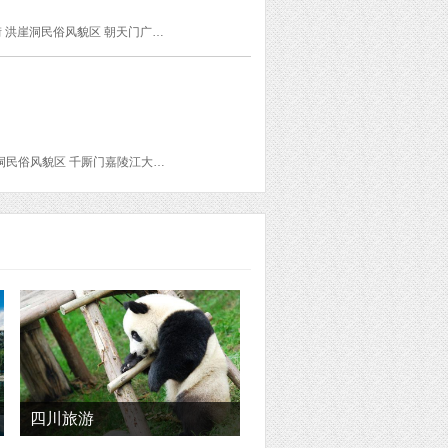
解放碑步行街 磁器口古镇 仙女山国家森林公园 板凳面庄 古镇鸡杂 武隆县客运站 重庆好吃街 洪崖洞民俗风貌区 朝天门广场 朝天门码头 重庆港客运站 花市豌杂面 茂庄古镇鸡杂 老来福养身老鸭汤 观音桥步行街 湖广会馆 长江索道 三三火锅 南山一棵树观景台 火炉张平羊肉 陈有良尖椒鸡(渝中示范店) 王五板凳面
嘉陵江 长江索道 大足石刻 江北国际机场 童景花园青年旅社VIP重庆绝版江景洪崖洞店 洪崖洞民俗风貌区 千厮门嘉陵江大桥 解放碑步行街 好又来酸辣粉(八一路总店) 十八梯 山城步道 湖广会馆 东水门大桥 罗汉寺 磁器口古镇 陈昌银麻花 宝轮寺 渣滓洞 白公馆 南山一棵树观景台 人民大礼堂 三峡博物馆 中山四路 桂园 周公馆 鹅岭公园 鹅岭公园阚胜楼 朝天门
四川旅游