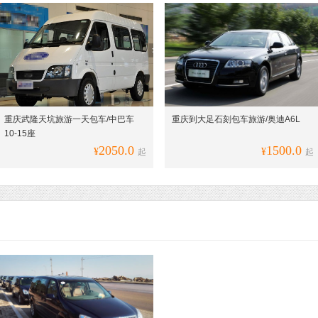
重庆武隆天坑旅游一天包车/中巴车
重庆到大足石刻包车旅游/奥迪A6L
10-15座
2050.0
1500.0
¥
¥
起
起