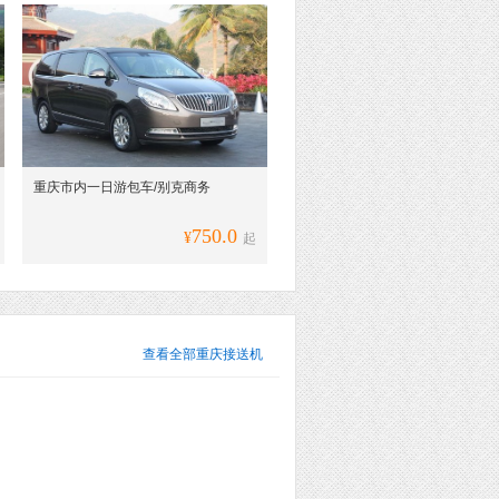
重庆市内一日游包车/别克商务
750.0
¥
起
查看全部
重庆接送机