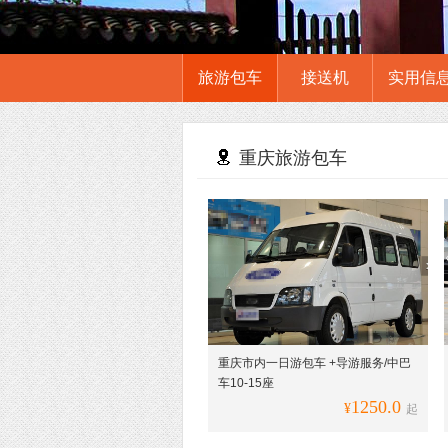
旅游包车
接送机
实用信
重庆旅游包车
重庆市内一日游包车 +导游服务/中巴
车10-15座
1250.0
¥
起