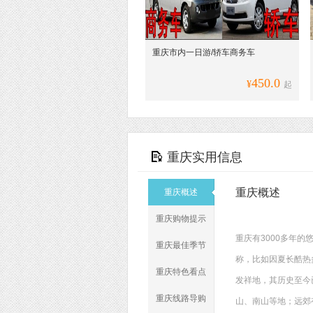
重庆市内一日游/轿车商务车
450.0
¥
起
重庆实用信息
重庆概述
重庆概述
重庆购物提示
重庆有3000多年
重庆最佳季节
称，比如因夏长酷热多
重庆特色看点
发祥地，其历史至今
重庆线路导购
山、南山等地；远郊