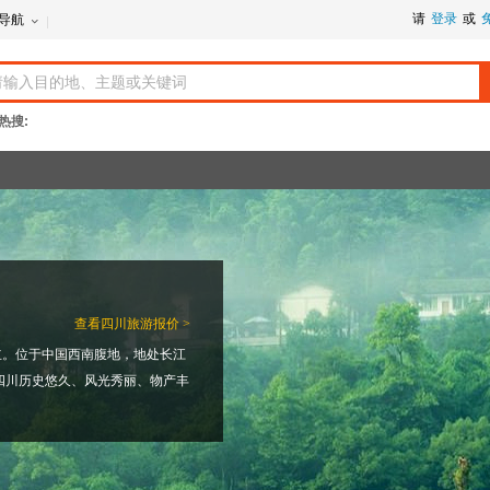
请
登录
或
导航
热搜:
查看
四川旅游报价 >
式成立。位于中国西南腹地，地处长江
。四川历史悠久、风光秀丽、物产丰