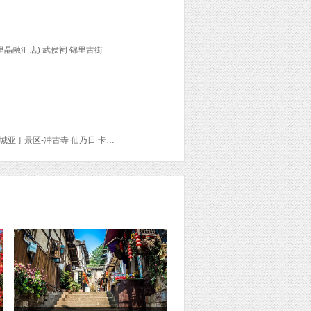
里晶融汇店) 武侯祠 锦里古街
新都桥 亚丁村 香格里拉镇 洛绒牛场 牛奶海 五色海 兔儿山 海子山石河公园 稻城亚丁 甘孜稻城亚丁景区-冲古寺 仙乃日 卡子拉山 剪子弯山 天路十八弯 高尔寺山 折多山