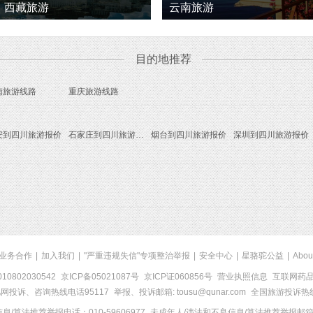
西藏旅游
云南旅游
目的地推荐
南旅游线路
重庆旅游线路
安到四川旅游报价
石家庄到四川旅游报价
烟台到四川旅游报价
深圳到四川旅游报价
业务合作
|
加入我们
|
"严重违规失信"专项整治举报
|
安全中心
|
星骆驼公益
|
Abou
0802030542
京ICP备05021087号
京ICP证060856号
营业执照信息
互联网药品信
网投诉、咨询热线电话95117
举报、投诉邮箱: tousu@qunar.com
全国旅游投诉热线:
/算法推荐举报电话：010-59606977
未成年人/违法和不良信息/算法推荐举报邮箱：to