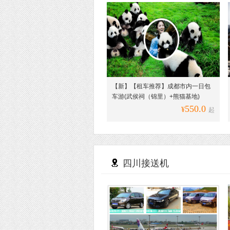
【新】【租车推荐】成都市内一日包
车游(武侯祠（锦里）+熊猫基地)
550.0
¥
起
四川接送机