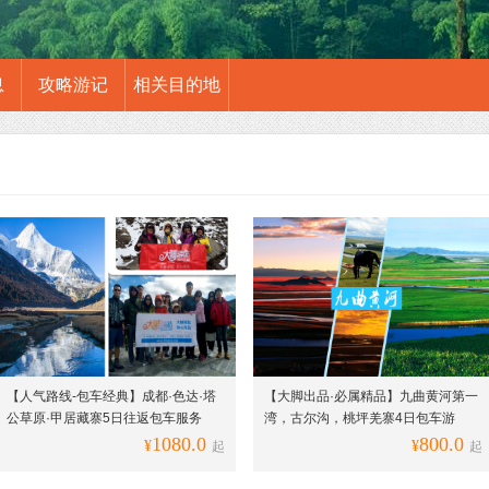
息
攻略游记
相关目的地
【人气路线-包车经典】成都·色达·塔
【大脚出品·必属精品】九曲黄河第一
公草原·甲居藏寨5日往返包车服务
湾，古尔沟，桃坪羌寨4日包车游
（含接送机）
1080.0
800.0
¥
¥
起
起