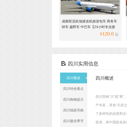
成都双流机场接送机旅游包车 商务车
轿车 越野车 中巴车【24小时专业接
送】
120.0
¥
起
四川实用信息
四川概述
四川概述
四川特色看点
四川简称“川”或“蜀
四川购物提示
产丰富，享有“天府
四川线路导购
了多样性的自然和文
四川最佳季节
批准，将中国提名的