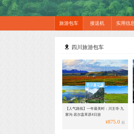
旅游包车
接送机
实用信
四川旅游包车
【人气路线】一年最美时：川主寺·九
寨沟·若尔盖草原4日游
875.0
¥
起