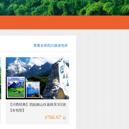
查看全部
四川旅游包车
【川西经典】四姑娘山往返租车3日游
【全包型】
766.67
¥
起