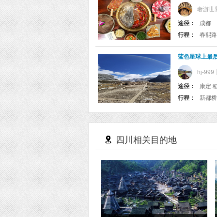
奢游世
途径：
成都
行程：
春熙路
蓝色星球上最
hj-999
途径：
康定 稻
行程：
四川相关目的地