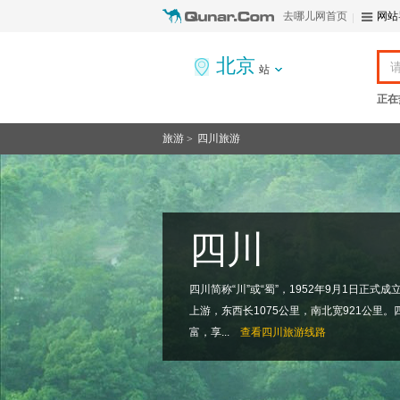
去哪儿网首页
网站
北京
站
正在
旅游
四川旅游
>
四川
四川简称“川”或“蜀”，1952年9月1日正
上游，东西长1075公里，南北宽921公里
富，享...
查看
四川旅游线路