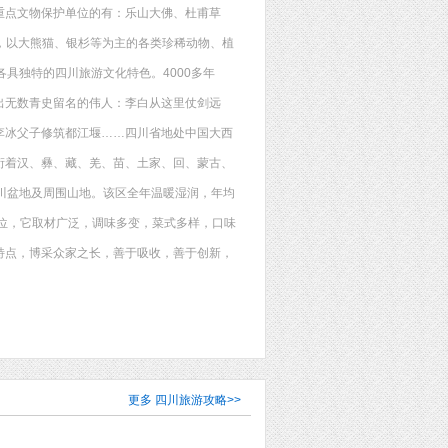
重点文物保护单位的有：乐山大佛、杜甫草
位，以大熊猫、银杉等为主的各类珍稀动物、植
具独特的四川旅游文化特色。4000多年
出无数青史留名的伟人：李白从这里仗剑远
李冰父子修筑都江堰……四川省地处中国大西
衍着汉、彝、藏、羌、苗、土家、回、蒙古、
川盆地及周围山地。该区全年温暖湿润，年均
地位，它取材广泛，调味多变，菜式多样，口味
特点，博采众家之长，善于吸收，善于创新，
更多
四川旅游攻略
>>