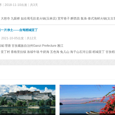
界
2018-11-10出发
共3天
 大慈寺 九眼桥 如在蜀毛肚老火锅(玉林店) 宽窄巷子 醉西昌 集渔·泰式海鲜火锅(太古
后一片净土——自驾稻城亚丁
2021-10-05出发
共12天
城 理塘 甘孜藏族自治州Ganzi Prefecture 雅江