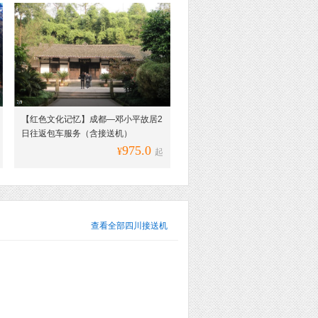
【红色文化记忆】成都—邓小平故居2
日往返包车服务（含接送机）
975.0
¥
起
查看全部
四川接送机