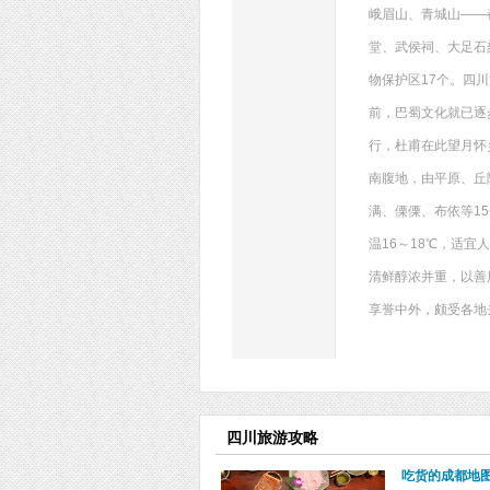
峨眉山、青城山——
堂、武侯祠、大足石
物保护区17个。四
前，巴蜀文化就已逐
行，杜甫在此望月怀
南腹地，由平原、丘
满、傈傈、布依等1
温16～18℃，适
清鲜醇浓并重，以善
享誉中外，颇受各地
四川旅游攻略
吃货的成都地