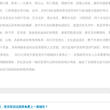
都江堰、黄龙——九寨沟、缙云山、剑门蜀道、蜀南竹海、贡嘎山等处。被列为国家
刻、三星堆遗址等33处。此外，还有19处省级风景名胜区和272处省级文物保护单
川文化区划分为四个区域：巴文化区、蜀文化区、攀西文化区、川西高原。四个文化区各
步形成且具有相当的规模，是中华文化的重要组成部分。漫漫历史长河中，更是孕育
乡；陈子昂、苏东坡、陆放翁恰如灿烂的明星，诸葛亮勤谨治国，唐玄宗剑阁闻铃，
陵、山地、高原构成自然地理格局；四川历史悠久，文化源远流长，数千年来生活繁
5个民族，具有绚丽多姿的自然景观和人文景观。四川盆地中亚热带湿润气候区，即四
宜人类居住。 四川之特色川菜更是作为我国四大菜系之一，在我国烹饪史上占有重要
用麻辣著称，并以其别具一格的烹调方法和浓郁的地方风味，融会了东南西北各方的
去四川旅游的的游客的青睐。
图，有没有试过因美食爱上一座城市？