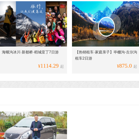
海螺沟冰川·新都桥·稻城亚丁7日游
【热销租车·家庭亲子】毕棚沟-古尔沟
租车2日游
1114.29
875.0
¥
¥
起
起